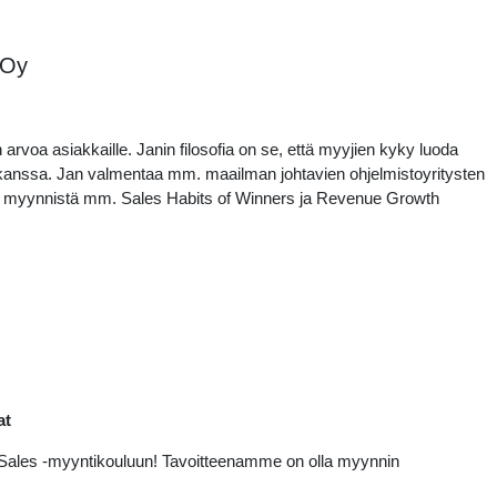
 Oy
voa asiakkaille. Janin filosofia on se, että myyjien kyky luoda
kanssa. Jan valmentaa mm. maailman johtavien ohjelmistoyritysten
ista myynnistä mm. Sales Habits of Winners ja Revenue Growth
at
Sales -myyntikouluun! Tavoitteenamme on olla myynnin