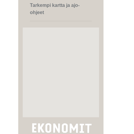
Tarkempi kartta ja ajo-
ohjeet