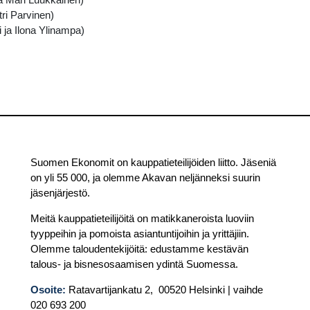
tri Parvinen)
 ja Ilona Ylinampa)
Suomen Ekonomit on kauppatieteilijöiden liitto. Jäseniä
on yli 55 000, ja olemme Akavan neljänneksi suurin
jäsenjärjestö.
Meitä kauppatieteilijöitä on matikkaneroista luoviin
tyyppeihin ja pomoista asiantuntijoihin ja yrittäjiin.
Olemme taloudentekijöitä: edustamme kestävän
talous- ja bisnesosaamisen ydintä Suomessa.
Osoite:
Ratavartijankatu 2, 00520 Helsinki | vaihde
020 693 200