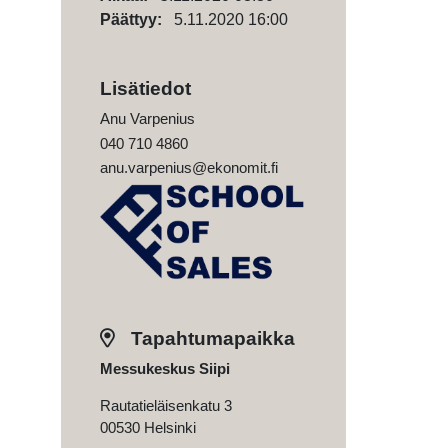
Päättyy:
5.11.2020 16:00
Lisätiedot
Anu Varpenius
040 710 4860
anu.varpenius@ekonomit.fi
Tapahtumapaikka
Messukeskus Siipi
Rautatieläisenkatu 3
00530 Helsinki