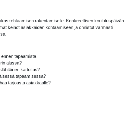
siakaskohtaamisen rakentamiselle. Konkreettisen koulutuspäivän
mat keinot asiakkaiden kohtaamiseen ja onnistut varmasti
sa.
n ennen tapaamista
erin alussa?
slähtöinen kartoitus?
mäisessä tapaamisessa?
rhaa tarjousta asiakkaalle?