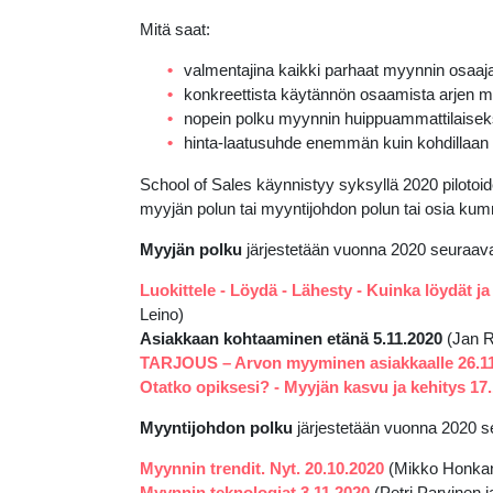
Mitä saat:
valmentajina kaikki parhaat myynnin osaajat
konkreettista käytännön osaamista arjen m
nopein polku myynnin huippuammattilaisek
hinta-laatusuhde enemmän kuin kohdillaan
School of Sales käynnistyy syksyllä 2020 pilotoi
myyjän polun tai myyntijohdon polun tai osia ku
Myyjän polku
järjestetään vuonna 2020 seuraava
Luokittele - Löydä - Lähesty - Kuinka löydät j
Leino)
Asiakkaan kohtaaminen etänä 5.11.2020
(Jan 
TARJOUS – Arvon myyminen asiakkaalle 26.1
Otatko opiksesi? - Myyjän kasvu ja kehitys 17
Myyntijohdon polku
järjestetään vuonna 2020 s
Myynnin trendit. Nyt. 20.10.2020
(Mikko Honkan
Myynnin teknologiat
3.11.2020
(Petri Parvinen 