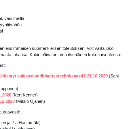
, vain meillä
yyntityöhön
si
den ensimmäisen suomenkielisen toteutuksen. Voit valita joko
mmasta tahansa. Kukin päivä on oma itsenäinen kokonaisuutensa.
sti:
a lähestyt asiakaskandidaatteja tehokkaasti? 21.10.2020
(Sani
Ropponen)
1.2020
(Kert Kenner)
.12.2020
(Mikko Ojanen)
euraavasti:
en ja Pia Hautamäki)
ja Mari Luukkainen)