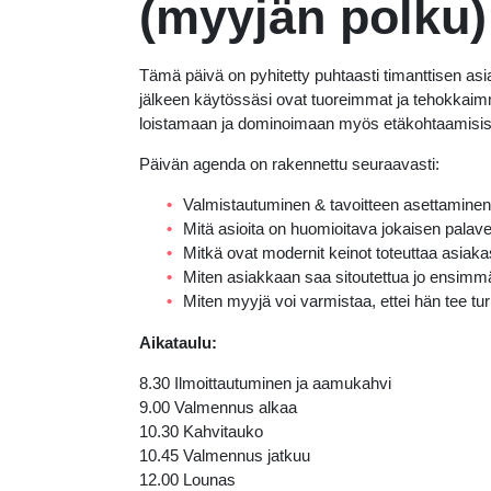
(myyjän polku)
Tämä päivä on pyhitetty puhtaasti timanttisen a
jälkeen käytössäsi ovat tuoreimmat ja tehokkaim
loistamaan ja dominoimaan myös etäkohtaamisis
Päivän agenda on rakennettu seuraavasti:
Valmistautuminen & tavoitteen asettamine
Mitä asioita on huomioitava jokaisen palav
Mitkä ovat modernit keinot toteuttaa asiaka
Miten asiakkaan saa sitoutettua jo ensim
Miten myyjä voi varmistaa, ettei hän tee tu
Aikataulu:
8.30 Ilmoittautuminen ja aamukahvi
9.00 Valmennus alkaa
10.30 Kahvitauko
10.45 Valmennus jatkuu
12.00 Lounas