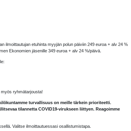
ilmoittautujan etuhinta myyjän polun päiviin 249 euroa + alv 24 %
uomen Ekonomien jäsenille 349 euroa + alv 24 %/päivä.
le:
y myös ryhmätarjousta!
kuntamme turvallisuus on meille tärkein prioriteetti.
allitsevaa tilannetta COVID19-virukseen liittyen. Reagoimme
yksellä. Valitse ilmoittautuessasi osallistumistapa.