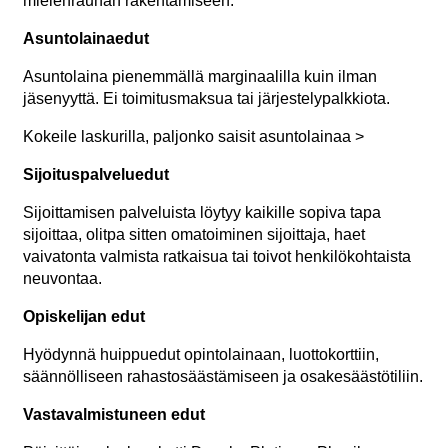
mielenrauhan rakentamiseen.
Asuntolainaedut
Asuntolaina pienemmällä marginaalilla kuin ilman
jäsenyyttä. Ei toimitusmaksua tai järjestelypalkkiota.
Kokeile laskurilla, paljonko saisit asuntolainaa >
Sijoituspalveluedut
Sijoittamisen palveluista löytyy kaikille sopiva tapa
sijoittaa, olitpa sitten omatoiminen sijoittaja, haet
vaivatonta valmista ratkaisua tai toivot henkilökohtaista
neuvontaa.
Opiskelijan edut
Hyödynnä huippuedut opintolainaan, luottokorttiin,
säännölliseen rahastosäästämiseen ja osakesäästötiliin.
Vastavalmistuneen edut