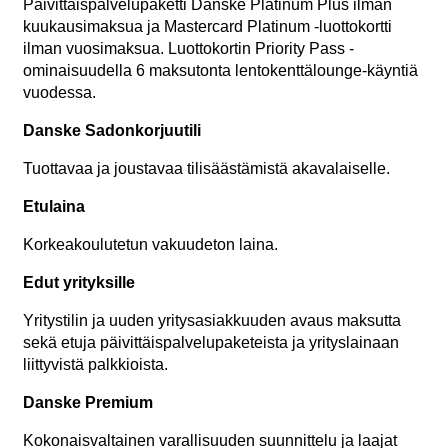
Päivittäispalvelupaketti Danske Platinum Plus ilman
kuukausimaksua ja Mastercard Platinum -luottokortti
ilman vuosimaksua. Luottokortin Priority Pass -
ominaisuudella 6 maksutonta lentokenttälounge-käyntiä
vuodessa.
Danske Sadonkorjuutili
Tuottavaa ja joustavaa tilisäästämistä akavalaiselle.
Etulaina
Korkeakoulutetun vakuudeton laina.
Edut yrityksille
Yritystilin ja uuden yritysasiakkuuden avaus maksutta
sekä etuja päivittäispalvelupaketeista ja yrityslainaan
liittyvistä palkkioista.
Danske Premium
Kokonaisvaltainen varallisuuden suunnittelu ja laajat