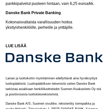
pankkipalvelut puoleen hintaan, vain 6,25 euroa/kk.
Danske Bank Private Banking
Kokonaisvaltaista varallisuuden hoitoa
yksityishenkilöille, perheille ja yrittäjille.
LUE LISÄÄ
Lainan ja luottokortin myöntäminen edellyttävät aina hyväksyttyä
luottopäätöstä. Luottopäätöksen tekemistä varten Danske Bank
tarkistaa asiakkaan henkilöluottotiedot Suomen Asiakastieto Oy:stä
ja positiivisesta luottotietorekisteristä.
Danske Bank A/S, Suomen sivuliike, rekisteröity toimipaikka ja
osoite Helsinki, Televisiokatu 1, 00075 DANSKE BANK. Y-tunnus