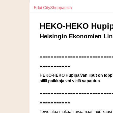
Edut CityShopparista
HEKO-HEKO Hupip
Helsingin Ekonomien Lint
--------------------------
-----------
HEKO-HEKO Hupipäivän liput on loppuu
sillä paikkoja voi vielä vapautua.
--------------------------
-----------
Tervetuloa mukaan avaamaan hupikausi L