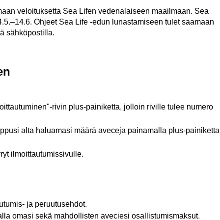
umaan veloituksetta Sea Lifen vedenalaiseen maailmaan. Sea
.5.
–
14.6
. Ohjeet Sea Life -edun lunastamiseen tulet saamaan
 sähköpostilla.
en
oittautuminen"-rivin plus-painiketta, jolloin riville tulee numero
ppusi alta haluamasi määrä aveceja painamalla plus-painiketta
ryt ilmoittautumissivulle.
utumis- ja peruutusehdot.
lla omasi sekä mahdollisten aveciesi osallistumismaksut.