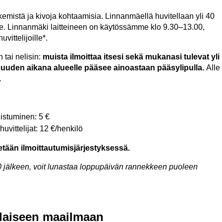
emistä ja kivoja kohtaamisia. Linnanmäellä huvitellaan yli 40
ite. Linnanmäki laitteineen on käytössämme klo 9.30
–
13.00,
vittelijoille*.
 tai nelisin:
muista ilmoittaa itsesi sekä mukanasi tulevat yli
ilaisuuden aikana alueelle pääsee ainoastaan pääsylipulla.
Alle
.
istuminen: 5 €
huvittelijat: 12 €/henkilö
tetään ilmoittautumisjärjestyksessä.
.00 jälkeen, voit lunastaa loppupäivän rannekkeen puoleen
alaiseen maailmaan