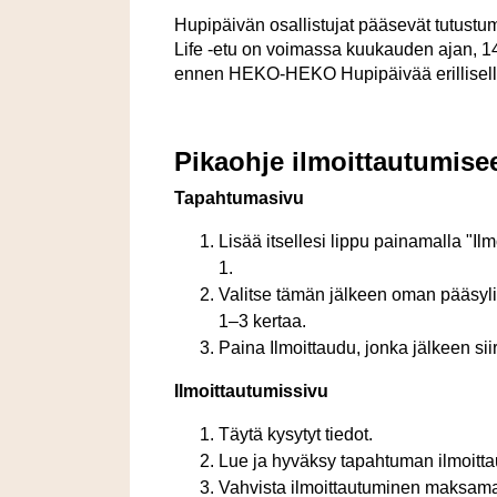
Hupipäivän osallistujat pääsevät tutust
Life -etu on voimassa kuukauden ajan,
14
ennen HEKO-HEKO Hupipäivää erillisellä
Pikaohje ilmoittautumise
Tapahtumasivu
Lisää itsellesi lippu painamalla "Ilm
1.
Valitse tämän jälkeen oman pääsyli
1
–3
kertaa.
Paina Ilmoittaudu, jonka jälkeen siir
Ilmoittautumissivu
Täytä kysytyt tiedot.
Lue ja hyväksy tapahtuman ilmoitta
Vahvista ilmoittautuminen maksama