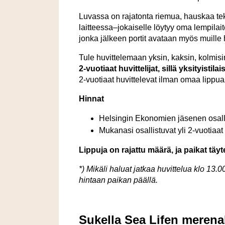
Luvassa on rajatonta riemua, hauskaa tek
laitteessa–jokaiselle löytyy oma lempila
jonka jälkeen portit avataan myös muille hu
Tule huvittelemaan yksin, kaksin, kolmisin
2-vuotiaat huvittelijat, sillä yksityist
2-vuotiaat huvittelevat ilman omaa lippua
Hinnat
Helsingin Ekonomien jäsenen osall
Mukanasi osallistuvat yli 2-vuotiaat 
Lippuja on rajattu määrä, ja paikat täy
*) Mikäli haluat jatkaa huvittelua klo 13
hintaan paikan päällä.
Sukella Sea Lifen meren