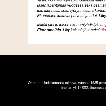
Jäsenyys Helsingin Ekonomeissa mahdo
jäsentapahtumaa vuodessa sekä osallist
toimikunnissa sekä työryhmissä. Ekonomi
Ekonomien kattavat palvelut ja edut.
Liit
Mikäli olet jo toisen ekonomiyhdistyksen jä
Ekonomeihin.
Liity kaksoisjäseneksi
täs
Olemme Uudellamaalla toimiva, vuonna 1935 peruste
hieman yli 17 000. Suomessa 