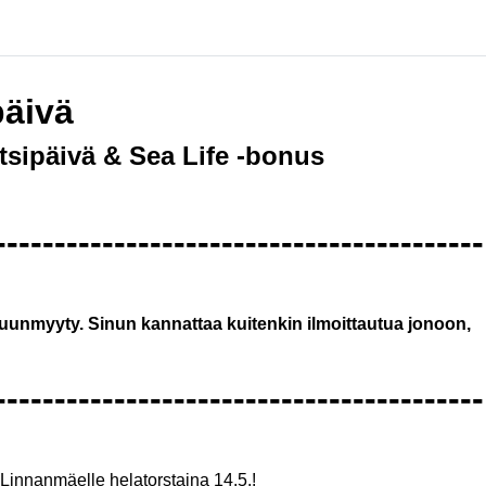
äivä
sipäivä & Sea Life -bonus
-----------------------------------------
nmyyty. Sinun kannattaa kuitenkin ilmoittautua jonoon,
-----------------------------------------
innanmäelle helatorstaina 14.5.!