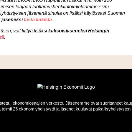
llistaa HEKO-HEKO Hupipäivän lisäksi mm. noin 200
umisen laajaan luottamushenkilötoimintaamme esim.
yhdistyksen jäsenenä sinulla on lisäksi käytössäsi Suomen
y jäseneksi
tästä linkistä
.
sen, voit liittyä lisäksi
kaksoisjäseneksi Helsingin
tä
.
ttu, ekonomiosaajien verkosto. Jäsenemme ovat suorittaneet kauppati
toimii 25 ekonomiyhdistystä ja jäsenet kuuluvat paikallisyhdistyst