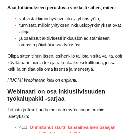
Saat tutkimukseen perustuvia vinkkejä siihen, miten:
vahvistat tiimin hyvinvointia ja yhteistyötä,
tunnistat, milloin yrityksen inkluusiopyrkimykset ovat
aitoja,
ja osallistut aktiivisesti inkluusion edistämiseen
omassa päivittäisessä työssäsi.
Olitpa sitten tiimin jäsen, esihenkilö tai jotain siltä väliltä, opit
käyttämään pieniä tekoja rakentaaksesi kulttuuria, jossa
kaikilla on tilaa olla oma itsensä ja menestyä.
HUOM! Webinaarin kieli on englanti.
Webinaari on osa
inklusiivisuuden
työkalupakki
-sarjaa
Tutustu ja ilmoittaudu mukaan myös sarjan muihin
lähetyksiin:
4.11.
Onnistunut startti kansainvälisen osaajan