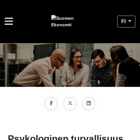
FI
Psykologinen turvallisuus