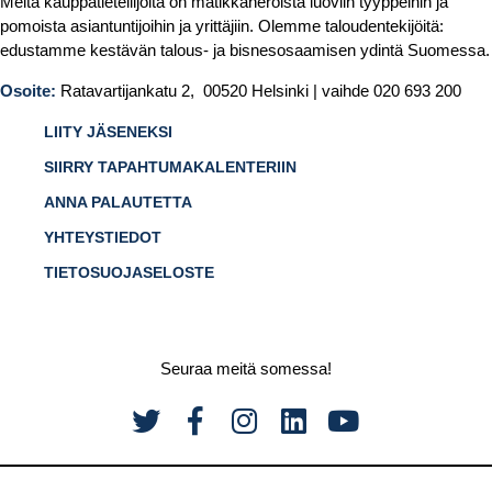
Meitä kauppatieteilijöitä on matikkaneroista luoviin tyyppeihin ja
pomoista asiantuntijoihin ja yrittäjiin. Olemme taloudentekijöitä:
edustamme kestävän talous- ja bisnesosaamisen ydintä Suomessa.
Osoite:
Ratavartijankatu 2, 00520 Helsinki | vaihde 020 693 200
LIITY JÄSENEKSI
SIIRRY TAPAHTUMAKALENTERIIN
ANNA PALAUTETTA
YHTEYSTIEDOT
TIETOSUOJASELOSTE
Seuraa meitä somessa!