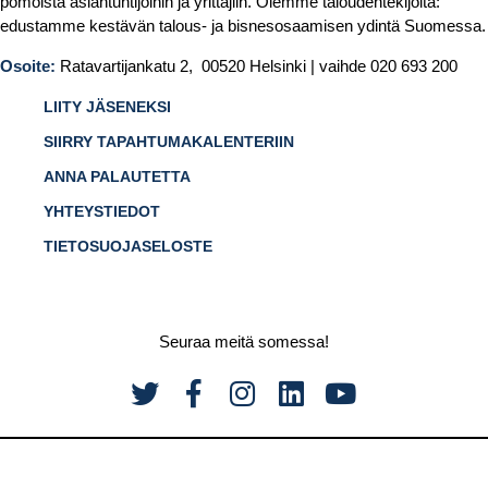
pomoista asiantuntijoihin ja yrittäjiin. Olemme taloudentekijöitä:
edustamme kestävän talous- ja bisnesosaamisen ydintä Suomessa.
Osoite:
Ratavartijankatu 2, 00520 Helsinki | vaihde 020 693 200
LIITY JÄSENEKSI
SIIRRY TAPAHTUMAKALENTERIIN
ANNA PALAUTETTA
YHTEYSTIEDOT
TIETOSUOJASELOSTE
Seuraa meitä somessa!