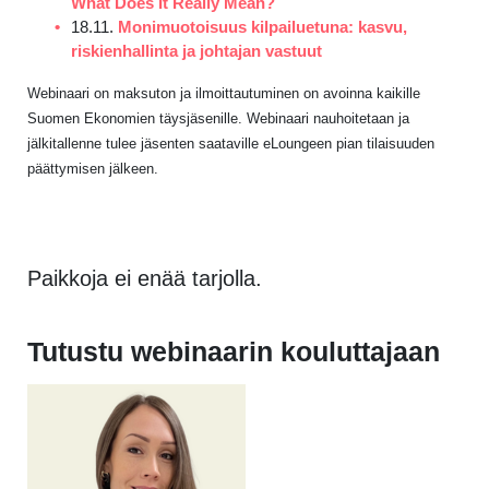
What Does It Really Mean?
18.11.
Monimuotoisuus kilpailuetuna: kasvu,
riskienhallinta ja johtajan vastuut
Webinaari on maksuton ja ilmoittautuminen on avoinna kaikille
Suomen Ekonomien täysjäsenille. Webinaari nauhoitetaan ja
jälkitallenne tulee jäsenten saataville eLoungeen pian tilaisuuden
päättymisen jälkeen.
Paikkoja ei enää tarjolla.
Tutustu webinaarin kouluttajaan