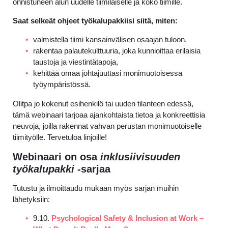
onnistuneen alun uudelle tiimiläiselle ja koko tiimille.
Saat selkeät ohjeet työkalupakkiisi siitä, miten:
valmistella tiimi kansainvälisen osaajan tuloon,
rakentaa palautekulttuuria, joka kunnioittaa erilaisia
taustoja ja viestintätapoja,
kehittää omaa johtajuuttasi monimuotoisessa
työympäristössä.
Olitpa jo kokenut esihenkilö tai uuden tilanteen edessä,
tämä webinaari tarjoaa ajankohtaista tietoa ja konkreettisia
neuvoja, joilla rakennat vahvan perustan monimuotoiselle
tiimityölle. Tervetuloa linjoille!
Webinaari on osa
inklusiivisuuden
työkalupakki
-sarjaa
Tutustu ja ilmoittaudu mukaan myös sarjan muihin
lähetyksiin:
9.10.
Psychological Safety & Inclusion at Work –