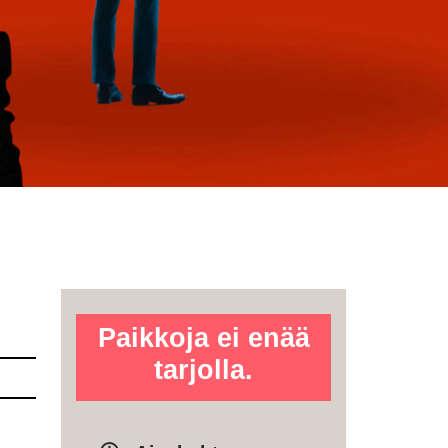
Paikkoja ei enää
tarjolla.