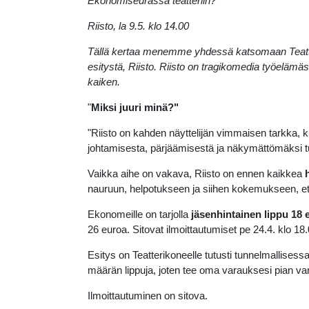
Ekonomiseurassa teatteriin?
Riisto, la 9.5. klo 14.00
Tällä kertaa menemme yhdessä katsomaan Teatter
esitystä, Riisto. Riisto on t
ragikomedia työelämästä,
kaiken.
"
Miksi juuri minä?"
"Riisto on kahden näyttelijän vimmaisen tarkka, 
johtamisesta, pärjäämisestä ja näkymättömäksi tu
Vaikka aihe on vakava, Riisto on ennen kaikkea
nauruun, helpotukseen ja siihen kokemukseen, et
Ekonomeille on tarjolla
jäsenhintainen lippu 18
26 euroa. Sitovat ilmoittautumiset pe 24.4. klo 1
Esitys on Teatterikoneelle tutusti tunnelmallises
määrän lippuja, joten tee oma varauksesi pian v
Ilmoittautuminen on sitova.