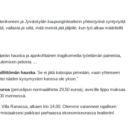
ikoneen ja Jyväskylän kaupunginteatterin yhteistyönä syntynyttä
 vallasta ja siitä, mitä meistä jää jäljelle, kun työ alkaa määritellä
kipeän hauska ja ajankohtainen tragikomedia työelämän paineista,
lemisen pelosta. ...
hillittömän hauska
. Se ei jätä katsojaa pimeään, vaan yhteiseen
tei näiden kysymysten kanssa ole yksin."
 euroa
(peruslipun normaalihinta 29,50 euroa), avecille lippu maksaa
8.00 mennessä.
sa Villa Ranassa, alkaen klo 14.00. Olemme varanneet rajallisen
armistaaksesi paikkasi parhaassa ekonomiseurassa teatteriin!