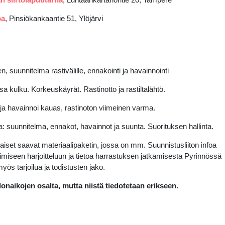
pa
,
Pinsiökankaantie 51, Ylöjärvi
 suunnitelma rastivälille, ennakointi ja havainnointi
 kulku. Korkeuskäyrät. Rastinotto ja rastiltalähtö.
ja havainnoi kauas, rastinoton viimeinen varma.
a
: suunnitelma, ennakot, havainnot ja suunta.
Suorituksen hallinta.
ilaiset saavat materiaalipaketin, jossa on mm. Suunnistusliiton infoa
imiseen harjoitteluun ja tietoa harrastuksen jatkamisesta Pyrinnössä
myös tarjoilua ja todistusten jako.
onaikojen osalta, mutta niistä tiedotetaan erikseen.