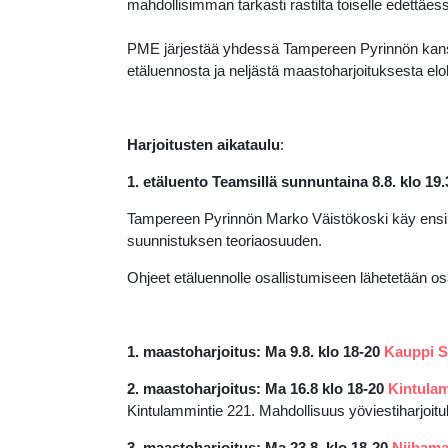
mahdollisimman tarkasti rastilta toiselle edettä
PME järjestää yhdessä Tampereen Pyrinnön kans
etäluennosta ja neljästä maastoharjoituksesta el
Harjoitusten aikataulu
:
1. etäluento Teamsillä sunnuntaina 8.8. klo 19.
Tampereen Pyrinnön Marko Väistökoski käy ensin 
suunnistuksen teoriaosuuden.
Ohjeet etäluennolle osallistumiseen lähetetään osal
1. maastoharjoitus:
Ma 9.8. klo 18-20
Kauppi S
2. maastoharjoitus: Ma 16.8 klo 18-20
Kintula
Kintulammintie 221. Mahdollisuus yöviestiharjoitu
3. maastoharjoitus:
Ma 23.8. klo 18-20
Niihama