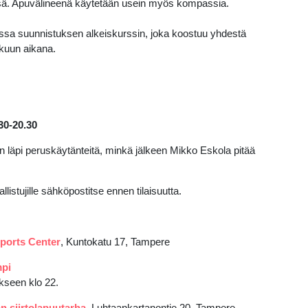
essä. Apuvälineenä käytetään usein myös kompassia.
sa suunnistuksen alkeiskurssin, joka koostuu yhdestä
okuun aikana.
30-20.30
läpi peruskäytänteitä, minkä jälkeen Mikko Eskola pitää
listujille sähköpostitse ennen tilaisuutta.
ports Center
,
Kuntokatu 17, Tampere
mpi
kseen klo 22.
n siirtolapuutarha
, Luhtaankartanontie 20, Tampere