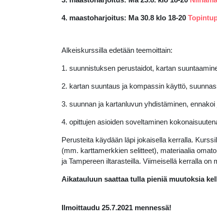
4. maastoharjoitus:
Ma 30.8 klo 18-20
Topintu
Alkeiskurssilla edetään teemoittain:
1. suunnistuksen perustaidot, kartan suuntaaminen,
2.
kartan suuntaus ja kompassin käyttö, suunnassa
3.
suunnan ja kartanluvun yhdistäminen, ennakoi 
4. opittujen asioiden soveltaminen kokonaisuuten
Perusteita käydään läpi jokaisella kerralla. Kurss
(mm. karttamerkkien selitteet), materiaalia omato
ja Tampereen iltarasteilla. Viimeisellä kerralla on 
Aikatauluun saattaa tulla pieniä muutoksia kell
Ilmoittaudu 25.7.2021 mennessä!