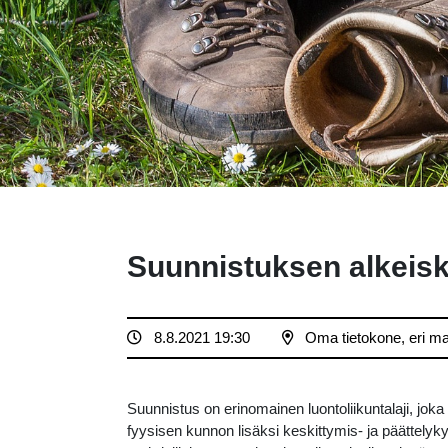
Suunnistuksen alkeisk
8.8.2021 19:30
Oma tietokone, eri ma
Suunnistus on erinomainen luontoliikuntalaji, joka
fyysisen kunnon lisäksi keskittymis- ja päättely