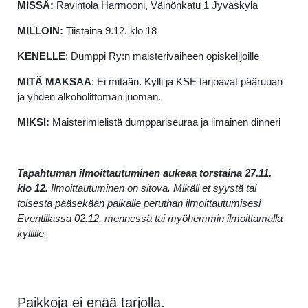
MISSÄ:
Ravintola Harmooni, Väinönkatu 1 Jyväskylä
MILLOIN:
Tiistaina 9.12. klo 18
KENELLE
: Dumppi Ry:n maisterivaiheen opiskelijoille
MITÄ MAKSAA
: Ei mitään. Kylli ja KSE tarjoavat pääruuan
ja yhden alkoholittoman juoman.
MIKSI:
Maisterimielistä dumppariseuraa ja ilmainen dinneri
Tapahtuman ilmoittautuminen aukeaa torstaina 27.11.
klo 12.
Ilmoittautuminen on sitova. Mikäli et syystä tai
toisesta pääsekään paikalle peruthan ilmoittautumisesi
Eventillassa 02.12. mennessä tai myöhemmin ilmoittamalla
kyllille.
Paikkoja ei enää tarjolla.