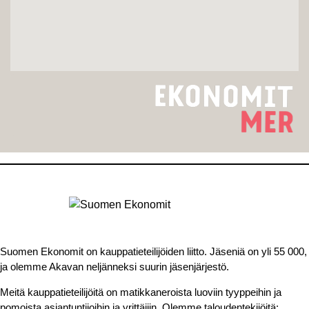
Suomen Ekonomit on kauppatieteilijöiden liitto. Jäseniä on yli 55 000,
ja olemme Akavan neljänneksi suurin jäsenjärjestö.
Meitä kauppatieteilijöitä on matikkaneroista luoviin tyyppeihin ja
pomoista asiantuntijoihin ja yrittäjiin. Olemme taloudentekijöitä: