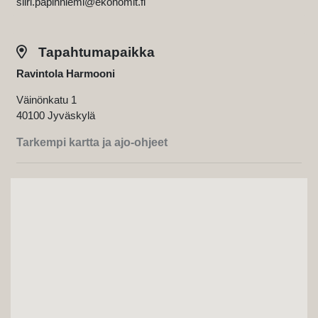
siiri.papinniemi@ekonomit.fi
Tapahtumapaikka
Ravintola Harmooni
Väinönkatu 1
40100 Jyväskylä
Tarkempi kartta ja ajo-ohjeet