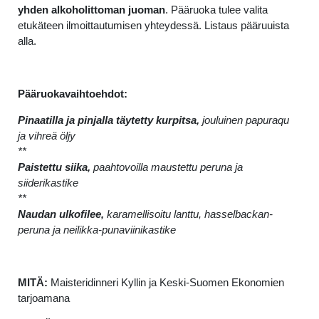
yhden alkoholittoman juoman
. Pääruoka tulee valita
etukäteen ilmoittautumisen yhteydessä. Listaus pääruuista
alla.
Pääruokavaihtoehdot:
Pinaatilla ja pinjalla täytetty kurpitsa,
jouluinen papuraqu
ja vihreä öljy
**
Paistettu siika,
paahtovoilla maustettu peruna ja
siiderikastike
**
Naudan ulkofilee,
karamellisoitu lanttu, hasselbackan-
peruna ja neilikka-punaviinikastike
MITÄ:
Maisteridinneri Kyllin ja Keski-Suomen Ekonomien
tarjoamana