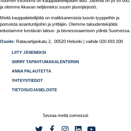
Suomen Ekonomit on kauppatieteilijöiden liitto. Jäseniä on yli 55 000,
ja olemme Akavan neljänneksi suurin jäsenjärjestö.
Meitä kauppatieteilijöitä on matikkaneroista luoviin tyyppeihin ja
pomoista asiantuntijoihin ja yrittäjiin. Olemme taloudentekijöitä:
edustamme kestävän talous- ja bisnesosaamisen ydintä Suomessa.
Osoite:
Ratavartijankatu 2, 00520 Helsinki | vaihde 020 693 200
LIITY JÄSENEKSI
SIIRRY TAPAHTUMAKALENTERIIN
ANNA PALAUTETTA
YHTEYSTIEDOT
TIETOSUOJASELOSTE
Seuraa meitä somessa!