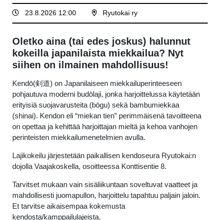
23.8.2026 12:00
Ryutokai ry
Oletko aina (tai edes joskus) halunnut
kokeilla japanilaista miekkailua? Nyt
siihen on ilmainen mahdollisuus!
Kendō(剣道) on Japanilaiseen miekkailuperinteeseen
pohjautuva moderni budōlaji, jonka harjoittelussa käytetään
erityisiä suojavarusteita (bōgu) sekä bambumiekkaa
(shinai). Kendon eli “miekan tien” perimmäisenä tavoitteena
on opettaa ja kehittää harjoittajan mieltä ja kehoa vanhojen
perinteisten miekkailumenetelmien avulla.
Lajikokeilu järjestetään paikallisen kendoseura Ryutokai:n
dojolla Vaajakoskella, osoitteessa Konttisentie 8.
Tarvitset mukaan vain sisäliikuntaan soveltuvat vaatteet ja
mahdollisesti juomapullon, harjoittelu tapahtuu paljain jaloin.
Et tarvitse aikaisempaa kokemusta
kendosta/kamppailulajeista.