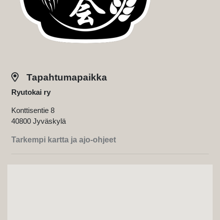
Tapahtumapaikka
Ryutokai ry
Konttisentie 8
40800 Jyväskylä
Tarkempi kartta ja ajo-ohjeet