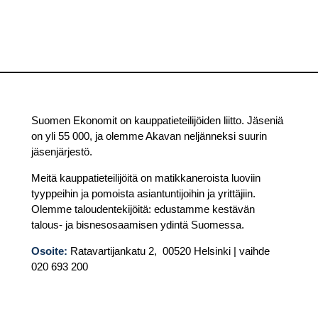
Suomen Ekonomit on kauppatieteilijöiden liitto. Jäseniä
on yli 55 000, ja olemme Akavan neljänneksi suurin
jäsenjärjestö.
Meitä kauppatieteilijöitä on matikkaneroista luoviin
tyyppeihin ja pomoista asiantuntijoihin ja yrittäjiin.
Olemme taloudentekijöitä: edustamme kestävän
talous- ja bisnesosaamisen ydintä Suomessa.
Osoite:
Ratavartijankatu 2, 00520 Helsinki | vaihde
020 693 200