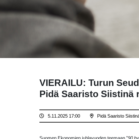
VIERAILU: Turun Seud
Pidä Saaristo Siistinä r
5.11.2025 17:00
Pidä Saaristo Siistin
Suomen Ekonomien juhlavuoden teemaan ”
90 hy