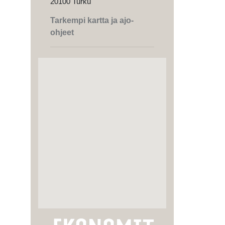
20100 Turku
Tarkempi kartta ja ajo-
ohjeet