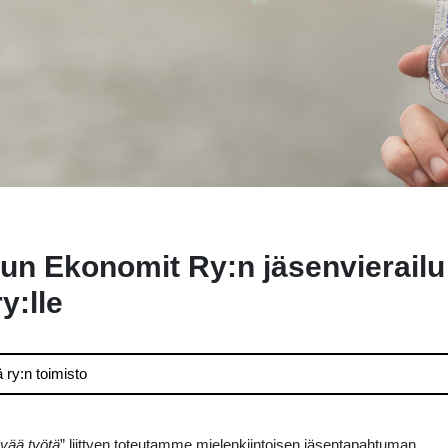
un Ekonomit Ry:n jäsenvierailu
y:lle
ä ry:n toimisto
vää työtä
” liittyen toteutamme mielenkiintoisen jäsentapahtuman