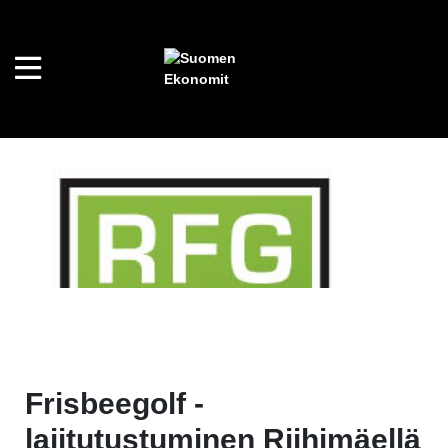
Frisbeegolf -
lajitutustuminen Riihimäellä