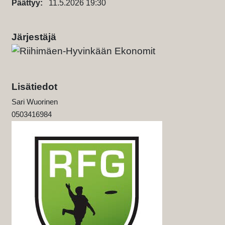
Päättyy:
11.5.2026 19:30
Järjestäjä
Lisätiedot
Sari Wuorinen
0503416984