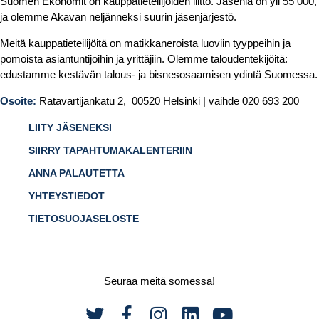
Suomen Ekonomit on kauppatieteilijöiden liitto. Jäseniä on yli 55 000,
ja olemme Akavan neljänneksi suurin jäsenjärjestö.
Meitä kauppatieteilijöitä on matikkaneroista luoviin tyyppeihin ja
pomoista asiantuntijoihin ja yrittäjiin. Olemme taloudentekijöitä:
edustamme kestävän talous- ja bisnesosaamisen ydintä Suomessa.
Osoite:
Ratavartijankatu 2, 00520 Helsinki | vaihde 020 693 200
LIITY JÄSENEKSI
SIIRRY TAPAHTUMAKALENTERIIN
ANNA PALAUTETTA
YHTEYSTIEDOT
TIETOSUOJASELOSTE
Seuraa meitä somessa!