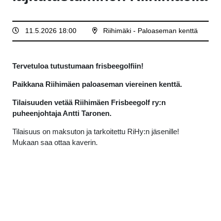
11.5.2026 18:00
Riihimäki - Paloaseman kenttä
Tervetuloa tutustumaan frisbeegolfiin!
Paikkana Riihimäen paloaseman viereinen kenttä.
Tilaisuuden vetää Riihimäen Frisbeegolf ry:n
puheenjohtaja Antti Taronen.
Tilaisuus on maksuton ja tarkoitettu RiHy:n jäsenille!
Mukaan saa ottaa kaverin.