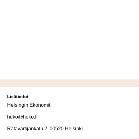
Lisätiedot
Helsingin Ekonomit
heko@heko.fi
Ratavartijankatu 2, 00520 Helsinki