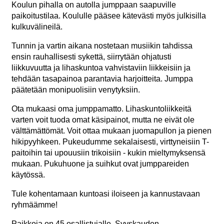
Koulun pihalla on autolla jumppaan saapuville
paikoitustilaa. Koululle pääsee kätevästi myös julkisilla
kulkuvälineilä.
Tunnin ja vartin aikana nostetaan musiikin tahdissa
ensin rauhallisesti sykettä, siirrytään ohjatusti
liikkuvuutta ja lihaskuntoa vahvistaviin liikkeisiin ja
tehdään tasapainoa parantavia harjoitteita. Jumppa
päätetään monipuolisiin venytyksiin.
Ota mukaasi oma jumppamatto. Lihaskuntoliikkeitä
varten voit tuoda omat käsipainot, mutta ne eivät ole
välttämättömät. Voit ottaa mukaan juomapullon ja pienen
hikipyyhkeen. Pukeudumme sekalaisesti, virttyneisiin T-
paitoihin tai upouusiin trikoisiin - kukin mieltymyksensä
mukaan. Pukuhuone ja suihkut ovat jumppareiden
käytössä.
Tule kohentamaan kuntoasi iloiseen ja kannustavaan
ryhmäämme!
Paikkoja on 45 osallistujalle. Syyskauden