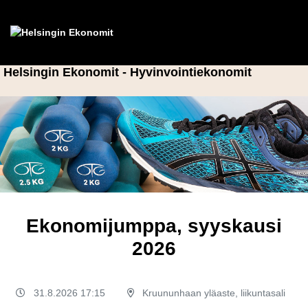
Helsingin Ekonomit - Hyvinvointiekonomit
Ekonomijumppa, syyskausi
2026
31.8.2026 17:15
Kruununhaan yläaste, liikuntasali