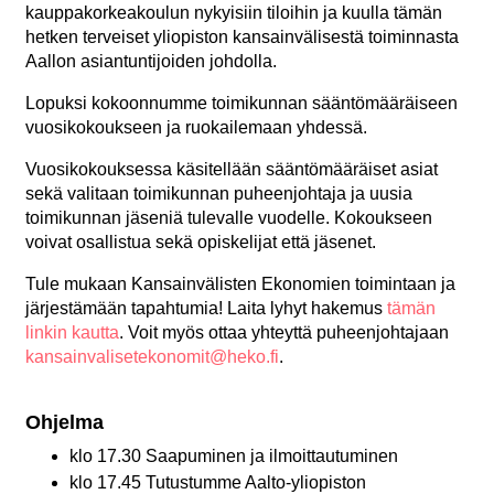
kauppakorkeakoulun nykyisiin tiloihin ja kuulla tämän
hetken terveiset yliopiston kansainvälisestä toiminnasta
Aallon asiantuntijoiden johdolla.
Lopuksi kokoonnumme toimikunnan sääntömääräiseen
vuosikokoukseen ja ruokailemaan yhdessä.
Vuosikokouksessa käsitellään sääntömääräiset asiat
sekä valitaan toimikunnan puheenjohtaja ja uusia
toimikunnan jäseniä tulevalle vuodelle. Kokoukseen
voivat osallistua sekä opiskelijat että jäsenet.
Tule mukaan Kansainvälisten Ekonomien toimintaan ja
järjestämään tapahtumia! Laita lyhyt hakemus
tämän
linkin kautta
. Voit myös ottaa yhteyttä puheenjohtajaan
kansainvalisetekonomit@heko.fi
.
Ohjelma
klo 17.30 Saapuminen ja ilmoittautuminen
klo 17.45 Tutustumme Aalto-yliopiston