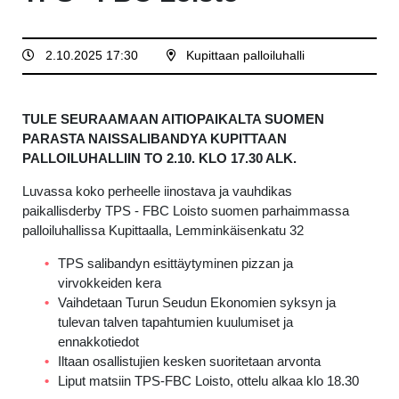
2.10.2025 17:30
Kupittaan palloiluhalli
TULE SEURAAMAAN AITIOPAIKALTA SUOMEN
PARASTA NAISSALIBANDYA KUPITTAAN
PALLOILUHALLIIN TO 2.10. KLO 17.30 ALK.
Luvassa koko perheelle iinostava ja vauhdikas
paikallisderby TPS - FBC Loisto suomen parhaimmassa
palloiluhallissa Kupittaalla, Lemminkäisenkatu 32
TPS salibandyn esittäytyminen pizzan ja
virvokkeiden kera
Vaihdetaan Turun Seudun Ekonomien syksyn ja
tulevan talven tapahtumien kuulumiset ja
ennakkotiedot
Iltaan osallistujien kesken suoritetaan arvonta
Liput matsiin TPS-FBC Loisto, ottelu alkaa klo 18.30