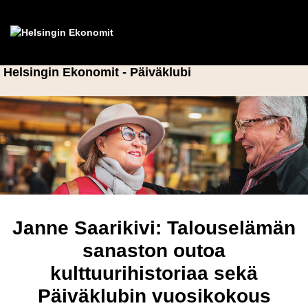
Helsingin Ekonomit - Päiväklubi
Janne Saarikivi: Talouselämän
sanaston outoa
kulttuurihistoriaa sekä
Päiväklubin vuosikokous