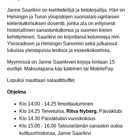
Janne Saarikivi on kielitieteilijä ja tietokirjailija. Hän on
Helsingin ja Turun yliopistojen suomalais-ugrilaisen
kielentutkimuksen dosentti, jonka ala on erityisesti
historiallinen sanastontutkimus ja suomen kielen
kehittyminen. Saarikivi on kirjoittanut kolumneja mm.
Yleisradioon ja Helsingin Sanomiin sekä julkaissut
lukuisia yleistajuisia teoksia ja esseekokoelmia.
Myynnissä on Janne Saarikiven kirjoja hintaan 15
eur/kpl. Maksutapana käy käteinen tai MobilePay.
Lopuksi nautitaan salaattibuffet.
Ohjelma
Klo 14.00 - 14.25 Ilmoittautuminen
Klo 14.25 Tervetuloa,
Ritva Nyberg
, Päiväklubi
Klo 14.30 Päiväklubin vuosikokous
Klo 15.00 - 16.00
Talouselämän sanaston outoa
kulttuurihistoriaa, Janne Saarikivi