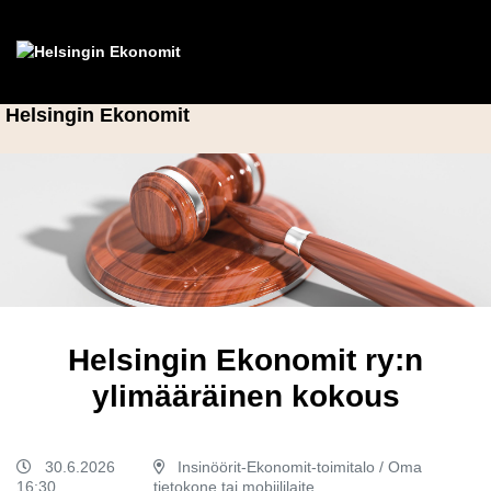
Helsingin Ekonomit
Helsingin Ekonomit ry:n
ylimääräinen kokous
30.6.2026
Insinöörit-Ekonomit-toimitalo / Oma
16:30
tietokone tai mobiililaite