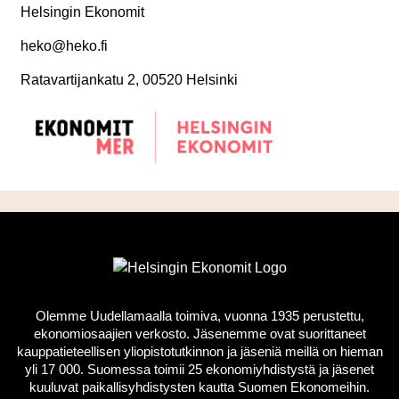
Helsingin Ekonomit
heko@heko.fi
Ratavartijankatu 2, 00520 Helsinki
Olemme Uudellamaalla toimiva, vuonna 1935 perustettu,
ekonomiosaajien verkosto. Jäsenemme ovat suorittaneet
kauppatieteellisen yliopistotutkinnon ja jäseniä meillä on hieman
yli 17 000. Suomessa toimii 25 ekonomiyhdistystä ja jäsenet
kuuluvat paikallisyhdistysten kautta Suomen Ekonomeihin.