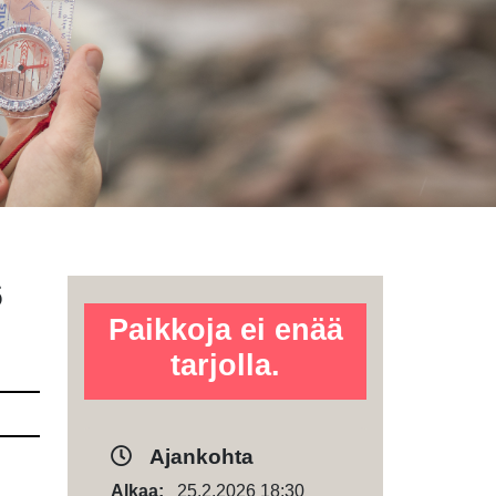
6
Paikkoja ei enää
tarjolla.
Ajankohta
Alkaa:
25.2.2026 18:30