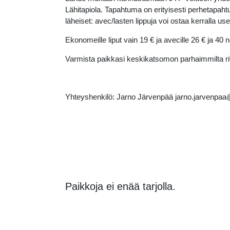
Lähitapiola. Tapahtuma on erityisesti perhetapah
läheiset: avec/lasten lippuja voi ostaa kerralla
Ekonomeille liput vain 19 € ja avecille 26 € ja 4
Varmista paikkasi keskikatsomon parhaimmilta riv
Yhteyshenkilö: Jarno Järvenpää jarno.jarvenp
Paikkoja ei enää tarjolla.