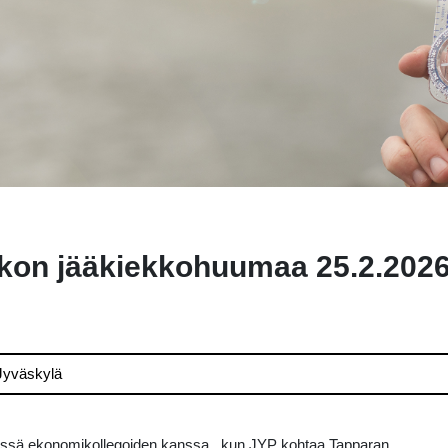
ikon jääkiekkohuumaa 25.2.202
 Jyväskylä
sä ekonomikollegoiden kanssa , kun JYP kohtaa Tapparan