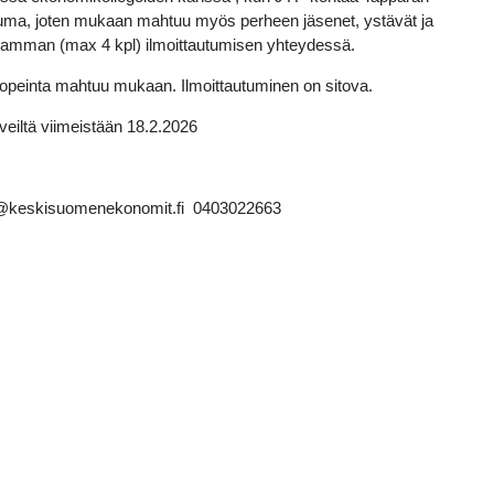
tuma, joten m
ukaan mahtuu myös perheen jäsenet, ystävät ja
 useamman (max 4 kpl) ilmoittautumisen yhteydessä.
0 nopeinta mahtuu mukaan. Ilmoittautuminen on sitova.
eiltä viimeistään 18.2.2026
aa@keskisuomenekonomit.fi 0403022663