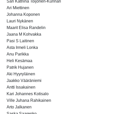
Sari Katriina Toijonen-Kunnari
Ari Miettinen
Johanna Koponen
Lauri Nykänen
Maarit Elisa Randelin
Jaana M Kohvakka
Pasi S Laitinen
Asta Irmeli Lonka
Anu Parikka
Heli Kesämaa
Patrik Hujanen
Aki Hyyryläinen
Jaakko Vääräniemi
Antti Issakainen
Kari Johannes Kotisalo
Ville Juhana Rahikainen
Arto Jalkanen
Saska Saarenko