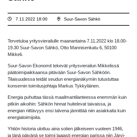
7.11.2022 18:00
Suur-Savon Sähkö
Tervetuloa yritysvierailulle maanantaina 7.11.2022 klo 18.00-
19.30 Suur-Savon Sähkö, Otto Mannisenkatu 6, 50100
Mikkeli.
Suur-Savon Ekonomit tekevät yritysvierailun Mikkelissä
päätoimipaikkaansa pitävään Suur-Savon Sähköön.
Tilaisuudessa teidät seudun energianäkymiin tutustuttaa
konsernin toimitusjohtaja Markus Tykkyläinen.
Energia puhuttaa tässä maailmantilanteessa enemmän kuin
pitkiin aikoihin: Sähkön hinnat huitelevat taivaissa, ja
energian riittävyys ensi talvena jännittää niin asiakkaita kuin
energiatoimijoita.
Yhtiön historia ulottuu aina sotien jälkeiseen vuoteen 1946,
ja tänä päivänä se toimii laajasti energian parissa niin Järvi-