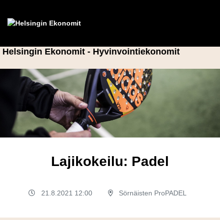
Helsingin Ekonomit - Hyvinvointiekonomit
Lajikokeilu: Padel
21.8.2021 12:00
Sörnäisten ProPADEL