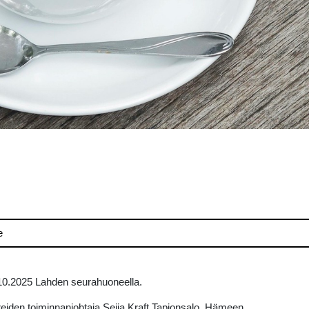
e
10.2025 Lahden seurahuoneella.
eiden toiminnanjohtaja Seija Kraft Tapionsalo. Hämeen