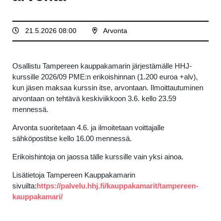
21.5.2026 08:00
Arvonta
Osallistu Tampereen kauppakamarin järjestämälle HHJ-
kurssille 2026/09 PME:n erikoishinnan (1.200 euroa +alv),
kun jäsen maksaa kurssin itse, arvontaan. Ilmoittautuminen
arvontaan on tehtävä keskiviikkoon 3.6. kello 23.59
mennessä.
Arvonta suoritetaan 4.6. ja ilmoitetaan voittajalle
sähköpostitse kello 16.00 mennessä.
Erikoishintoja on jaossa tälle kurssille vain yksi ainoa.
Lisätietoja Tampereen Kauppakamarin
sivuilta:
https://palvelu.hhj.fi/kauppakamarit/tampereen-
kauppakamari/