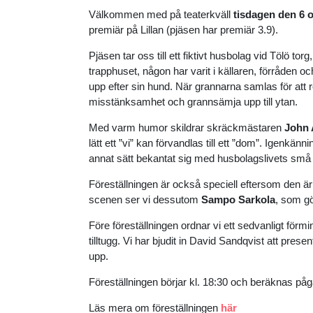
Välkommen med på teaterkväll
tisdagen den 6 
premiär på Lillan (pjäsen har premiär 3.9).
Pjäsen tar oss till ett fiktivt husbolag vid Tölö tor
trapphuset, någon har varit i källaren, förråden 
upp efter sin hund. När grannarna samlas för a
misstänksamhet och grannsämja upp till ytan.
Med varm humor skildrar skräckmästaren
John 
lätt ett ”vi” kan förvandlas till ett ”dom”. Igenkän
annat sätt bekantat sig med husbolagslivets små 
Föreställningen är också speciell eftersom den ä
scenen ser vi dessutom
Sampo Sarkola
, som g
Före föreställningen ordnar vi ett sedvanligt förm
tilltugg. Vi har bjudit in David Sandqvist att prese
upp.
Föreställningen börjar kl. 18:30 och beräknas påg
Läs mera om föreställningen
här