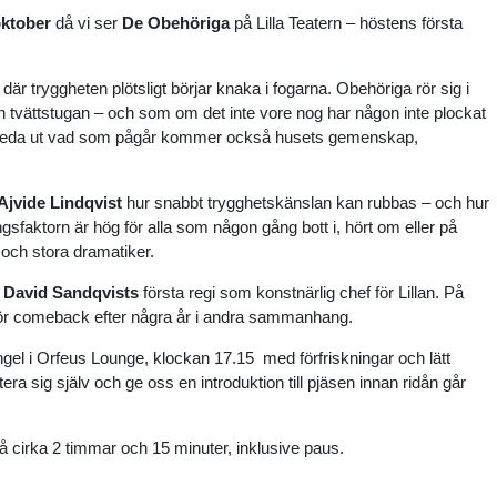
oktober
då vi ser
De Obehöriga
på Lilla Teatern – höstens första
g, där tryggheten plötsligt börjar knaka i fogarna. Obehöriga rör sig i
och tvättstugan – och som om det inte vore nog har någon inte plockat
tt reda ut vad som pågår kommer också husets gemenskap,
Ajvide Lindqvist
hur snabbt trygghetskänslan kan rubbas – och hur
ningsfaktorn är hög för alla som någon gång bott i, hört om eller på
och stora dramatiker.
r
David Sandqvists
första regi som konstnärlig chef för Lillan. På
ör comeback efter några år i andra sammanhang.
ingel i Orfeus Lounge, klockan 17.15 med förfriskningar och lätt
ntera sig själv och ge oss en introduktion till pjäsen innan ridån går
å cirka 2 timmar och 15 minuter, inklusive paus.