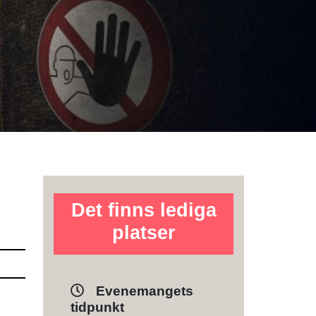
Det finns lediga
platser
Evenemangets
tidpunkt