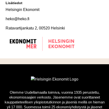
Lisätiedot
Helsingin Ekonomit
heko@heko.fi
Ratavartijankatu 2, 00520 Helsinki
Olemme Uudellamaalla toimiva, vuonna 1935 perustettu,
ekonomiosaajien verkosto. Jäsenemme ovat suorittaneet
kauppatieteellisen yliopistotutkinnon ja jäseniä meillä on hieman
yli 17 000. Suomessa toimii 25 ekonomiyhdistystä ja jäsenet