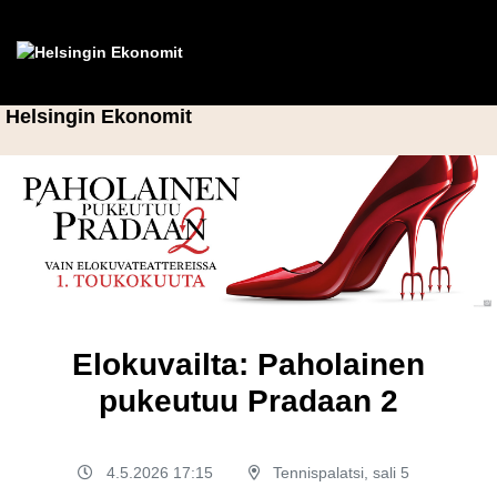
Helsingin Ekonomit
Elokuvailta: Paholainen
pukeutuu Pradaan 2
4.5.2026 17:15
Tennispalatsi, sali 5