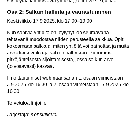
siis löytää kiinnostavia yhtiöitä, joihin voisi sijoittaa.
Osa 2: Salkun hallinta ja vaurastuminen
Keskiviikko 17.9.2025, klo 17.00–19.00
Kun sopivia yhtiöitä on löytynyt, on seuraavana
tehtävänä muodostaa niiden perusteella salkkua. Opit
kokoamaan salkkua, miten yhtiöitä voi painottaa ja muita
arvokkaita vinkkejä salkun hallintaan. Puhumme
pitkäjänteisestä sijoittamisesta, jossa salkun arvo
(toivottavasti) kasvaa.
Ilmoittautumiset webinaarisarjan 1. osaan viimeistään
3.9.2025 klo 16.30 ja 2. osaan viimeistään 17.9.2025 klo
16.30.
Tervetuloa linjoille!
Järjestäjä:
Konsuliklubi