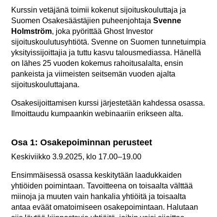
Kurssin vetäjänä toimii kokenut sijoituskouluttaja ja
Suomen Osakesäästäjien puheenjohtaja
Svenne
Holmström
, joka pyörittää Ghost Investor
sijoituskoulutusyhtiötä. Svenne on Suomen tunnetuimpia
yksityissijoittajia ja tuttu kasvu talousmediassa. Hänellä
on lähes 25 vuoden kokemus rahoitusalalta, ensin
pankeista ja viimeisten seitsemän vuoden ajalta
sijoituskouluttajana.
Osakesijoittamisen kurssi järjestetään kahdessa osassa.
Ilmoittaudu kumpaankin webinaariin erikseen alta.
Osa 1: Osakepoiminnan perusteet
Keskiviikko 3.9.2025, klo 17.00–19.00
Ensimmäisessä osassa keskitytään laadukkaiden
yhtiöiden poimintaan. Tavoitteena on toisaalta välttää
miinoja ja muuten vain hankalia yhtiöitä ja toisaalta
antaa eväät omatoimiseen osakepoimintaan. Halutaan