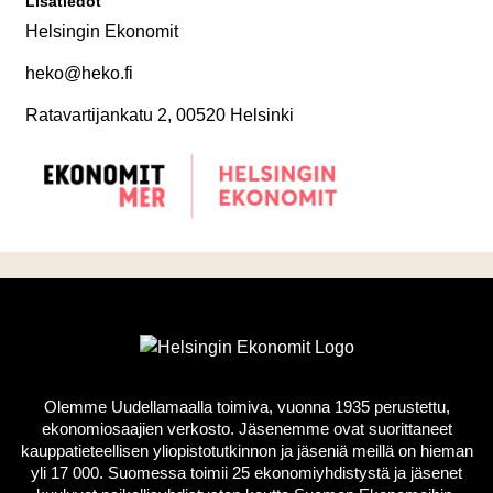
Lisätiedot
Helsingin Ekonomit
heko@heko.fi
Ratavartijankatu 2, 00520 Helsinki
Olemme Uudellamaalla toimiva, vuonna 1935 perustettu,
ekonomiosaajien verkosto. Jäsenemme ovat suorittaneet
kauppatieteellisen yliopistotutkinnon ja jäseniä meillä on hieman
yli 17 000. Suomessa toimii 25 ekonomiyhdistystä ja jäsenet