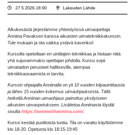
27.5.2026 18:00
Lakeuden Lähde
Alkukesästä järjestämme yhteistyössä uimaopettaja
Anniina Pavaksen kanssa aikuisten uimatekniikkakurssin.
Tule mukaan ja ota vaikka ystävä kaveriksi!
Kurssilla opetellaan eri uintilajien tekniikkaa ja hiotaan niitä
yhä sujuvammaksi opettajan johdolla. Kurssi sopii
uimataidon perusteet hallitseville, aiempaa
tekniikkaosaamista ei tarvita.
Kurssin ohjaajalla Anniinalla on yli 10 vuoden kilpauintitausta
ja lähes 15 vuoden kokemus uimaohjauksesta. Tällä
hetkellä Anniinan uimaohjaus painottuu yksityiseen
aikuisten uimaopetukseen. Lisätietoa Anniinasta löydät
sivulta
https://swimwithanniina.com/
.
Kurssi kestää puolitoista tuntia. Tila on varattu käyttöömme
klo 18-20. Opetusta klo 18:15-19:45