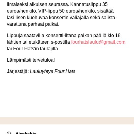
ilmaiseksi aikuisen seurassa. Kannatuslippu 35
euroa/henkilö. VIP-lippu 50 euroa/henkilö, sisältää
lasillisen kuohuvaa konsertin väliajalla sekä salista
varattuna parhaat paikat.
Lippuja saatavilla konsertti-iltana paikan päällä klo 18
lähtien tai etukäteen s-postilla
fourhatslaulu@gmail.com
tai Four Hats'in laulajilta.
Lämpimästi tervetuloa!
Järjestäjä:
Lauluyhtye Four Hats
Ajankohta