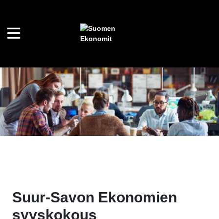
Suur-Savon Ekonomien
syyskokous