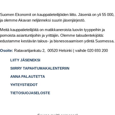
Suomen Ekonomit on kauppatieteilijöiden liitto. Jäseniä on yli 55 000,
ja olemme Akavan neljänneksi suurin jäsenjärjestö.
Meitä kauppatieteilijöitä on matikkaneroista luoviin tyyppeihin ja
pomoista asiantuntijoihin ja yrittäjiin. Olemme taloudentekijöitä:
edustamme kestävän talous- ja bisnesosaamisen ydintä Suomessa.
Osoite:
Ratavartijankatu 2, 00520 Helsinki | vaihde 020 693 200
LIITY JÄSENEKSI
SIIRRY TAPAHTUMAKALENTERIIN
ANNA PALAUTETTA
YHTEYSTIEDOT
TIETOSUOJASELOSTE