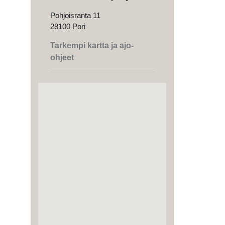
Pohjoisranta 11
28100 Pori
Tarkempi kartta ja ajo-
ohjeet