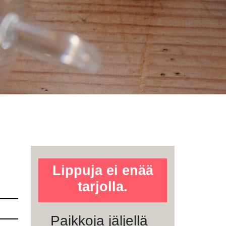
Lippuja ei enää
tarjolla.
Paikkoja jäljellä