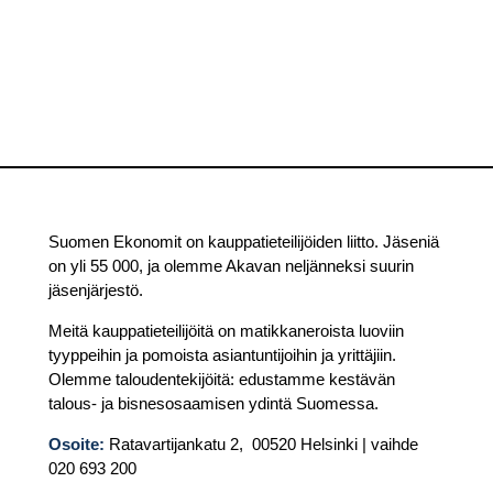
Suomen Ekonomit on kauppatieteilijöiden liitto. Jäseniä
on yli 55 000, ja olemme Akavan neljänneksi suurin
jäsenjärjestö.
Meitä kauppatieteilijöitä on matikkaneroista luoviin
tyyppeihin ja pomoista asiantuntijoihin ja yrittäjiin.
Olemme taloudentekijöitä: edustamme kestävän
talous- ja bisnesosaamisen ydintä Suomessa.
Osoite:
Ratavartijankatu 2, 00520 Helsinki | vaihde
020 693 200