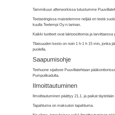
Tammikuun afterworkissa tutustumme Puuvillate
Teetastingissa maistelemme neljää eri teetä su
kuulla Teelempi Oy:n tarinan.
Kaikki tuotteet ovat laktoosittomia ja tarvittaessa
Tilaisuuden kesto on noin 1 h-1 h 15 min, jonka 
puolella.
Saapumisohje
Teehuone sijaitsee Puuvillatehtaan pääkonttorissa
Pumpulikadulta.
Ilmoittautuminen
Ilmoittautuminen päättyy 21.1. ja paikat täytetään
Tapahtuma on maksuton tapahtuma.
No show -tapauksissa sekä ilmoittautumisen pää