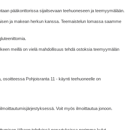
htaan pääkonttorissa sijaitsevaan teehuoneseen ja teemyymälään.
olaisen ja makean herkun kanssa. Teemaistelun lomassa saamme
 gluteenittomia.
jälkeen meillä on vielä mahdollisuus tehdä ostoksia teemyymälän
, osoitteessa Pohjoisranta 11 - käynti teehuoneelle on
 ilmoittautumisjärjestyksessä. Voit myös ilmoittautua jonoon.
ttymisen jälkeen tehdyissä peruutuksissa perimme kulut