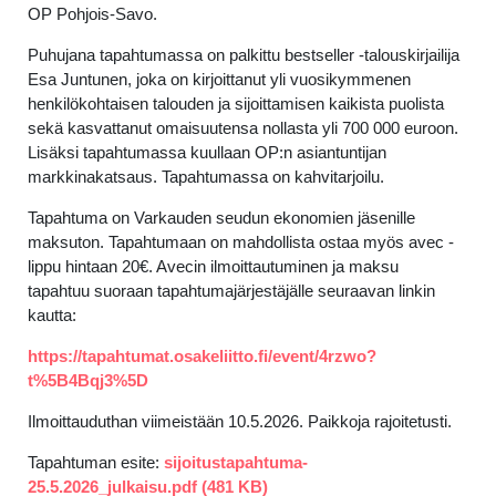
OP Pohjois-Savo.
Puhujana tapahtumassa on palkittu bestseller -talouskirjailija
Esa Juntunen, joka on kirjoittanut yli vuosikymmenen
henkilökohtaisen talouden ja sijoittamisen kaikista puolista
sekä kasvattanut omaisuutensa nollasta yli 700 000 euroon.
Lisäksi tapahtumassa kuullaan OP:n asiantuntijan
markkinakatsaus. Tapahtumassa on kahvitarjoilu.
Tapahtuma on Varkauden seudun ekonomien jäsenille
maksuton. Tapahtumaan on mahdollista ostaa myös avec -
lippu hintaan 20€. Avecin ilmoittautuminen ja maksu
tapahtuu suoraan tapahtumajärjestäjälle seuraavan linkin
kautta:
https://tapahtumat.osakeliitto.fi/event/4rzwo?
t%5B4Bqj3%5D
Ilmoittauduthan viimeistään 10.5.2026. Paikkoja rajoitetusti.
Tapahtuman esite:
sijoitustapahtuma-
25.5.2026_julkaisu.pdf (481 KB)