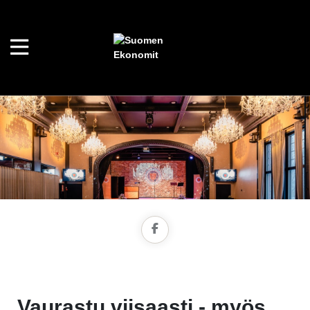
Vaurastu viisaasti - myös