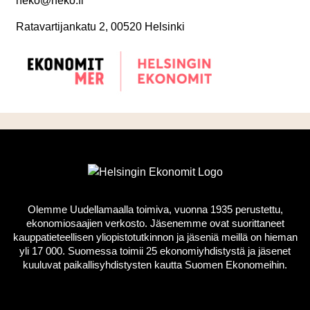
heko@heko.fi
Ratavartijankatu 2, 00520 Helsinki
Olemme Uudellamaalla toimiva, vuonna 1935 perustettu,
ekonomiosaajien verkosto. Jäsenemme ovat suorittaneet
kauppatieteellisen yliopistotutkinnon ja jäseniä meillä on hieman
yli 17 000. Suomessa toimii 25 ekonomiyhdistystä ja jäsenet
kuuluvat paikallisyhdistysten kautta Suomen Ekonomeihin.