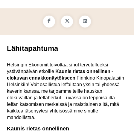
Lähitapahtuma
Helsingin Ekonomit toivottaa sinut tervetulleeksi
ystävänpäivän etkoille
Kaunis rietas onnellinen
-
elokuvan ennakkonäytökseen
Finnkino Kinopalatsiin
Helsinkiin! Voit osallistua leffailtaan yksin tai yhdessä
kaverin kanssa, me tarjoamme teille hauskan
elokuvaillan ja leffaherkut. Luvassa on leppoisa ilta
leffan katsomisen merkeissä ja maistiainen siitä, mitä
kaikkea jäsenyytesi yhteisössämme sinulle
mahdollistaa.
Kaunis rietas onnellinen