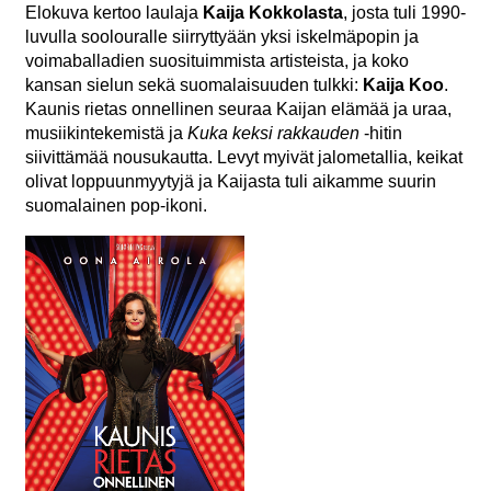
Elokuva kertoo laulaja
Kaija Kokkolasta
, josta tuli 1990-
luvulla soolouralle siirryttyään yksi iskelmäpopin ja
voimaballadien suosituimmista artisteista, ja koko
kansan sielun sekä suomalaisuuden tulkki:
Kaija Koo
.
Kaunis rietas onnellinen seuraa Kaijan elämää ja uraa,
musiikintekemistä ja
Kuka keksi rakkauden
-hitin
siivittämää nousukautta. Levyt myivät jalometallia, keikat
olivat loppuunmyytyjä ja Kaijasta tuli aikamme suurin
suomalainen pop-ikoni.