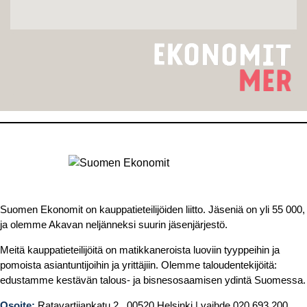
Suomen Ekonomit on kauppatieteilijöiden liitto. Jäseniä on yli 55 000,
ja olemme Akavan neljänneksi suurin jäsenjärjestö.
Meitä kauppatieteilijöitä on matikkaneroista luoviin tyyppeihin ja
pomoista asiantuntijoihin ja yrittäjiin. Olemme taloudentekijöitä:
edustamme kestävän talous- ja bisnesosaamisen ydintä Suomessa.
Osoite:
Ratavartijankatu 2, 00520 Helsinki | vaihde 020 693 200