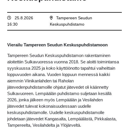
25.8.2026
Tampereen Seudun
16:30
Keskuspuhdistamo
Vierailu Tampereen Seudun Keskuspuhdistamoon
Tampereen Seudun Keskuspuhdistamon rakentaminen
aloitettiin Sulkavuoressa vuonna 2018. Se aloitti toimintansa
syyskuussa 2025 ja koko käyttöönotto tapahtui vaiheittain
loppuvuoden aikana. Vuoden loppuun mennessä kaikki
aiemmin Viinikanlahden tai Raholan
jätevedenpuhdistamoille ohjatut jätevedet oli käännetty
Sulkavuoreen. Lempäälän puhdistamo suljetaan kesällä
2026, jonka jälkeen myös Lempäälän ja Vesilahden
jätevedet tulevat kokonaisuudessaan uudelle
keskuspuhdistamolle. Uudelle keskuspuhdistamolle
johdetaan jätevedet Kangasalta, Lempäälästä, Pirkkalasta,
Tampereelta, Vesilahdelta ja Ylöjärveltä.