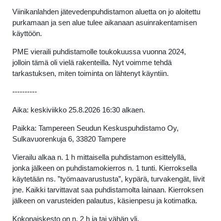
Viinikanlahden jätevedenpuhdistamon aluetta on jo aloitettu
purkamaan ja sen alue tulee aikanaan asuinrakentamisen
käyttöön.
PME vieraili puhdistamolle toukokuussa vuonna 2024,
jolloin tämä oli vielä rakenteilla. Nyt voimme tehdä
tarkastuksen, miten toiminta on lähtenyt käyntiin.
----------
Aika: keskiviikko 25.8.2026 16:30 alkaen.
Paikka: Tampereen Seudun Keskuspuhdistamo Oy,
Sulkavuorenkuja 6, 33820 Tampere
Vierailu alkaa n. 1 h mittaisella puhdistamon esittelyllä,
jonka jälkeen on puhdistamokierros n. 1 tunti. Kierroksella
käytetään ns. ”työmaavarustusta”, kypärä, turvakengät, liivit
jne. Kaikki tarvittavat saa puhdistamolta lainaan. Kierroksen
jälkeen on varusteiden palautus, käsienpesu ja kotimatka.
Kokonaiskesto on n. 2 h ja tai vähän yli.