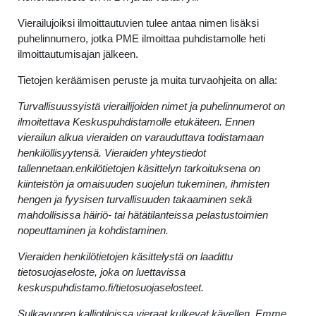
Vierailujoiksi ilmoittautuvien tulee antaa nimen lisäksi
puhelinnumero, jotka PME ilmoittaa puhdistamolle heti
ilmoittautumisajan jälkeen.
Tietojen keräämisen peruste ja muita turvaohjeita on alla:
Turvallisuussyistä vierailijoiden nimet ja puhelinnumerot on
ilmoitettava Keskuspuhdistamolle etukäteen. Ennen
vierailun alkua vieraiden on varauduttava todistamaan
henkilöllisyytensä. Vieraiden yhteystiedot
tallennetaan.
enkilötietojen käsittelyn tarkoituksena on
kiinteistön ja omaisuuden suojelun tukeminen, ihmisten
hengen ja fyysisen turvallisuuden takaaminen sekä
mahdollisissa häiriö- tai hätätilanteissa pelastustoimien
nopeuttaminen ja kohdistaminen.
Vieraiden henkilötietojen käsittelystä on laadittu
tietosuojaseloste, joka on luettavissa
keskuspuhdistamo.fi/tietosuojaselosteet.
Sulkavuoren kalliotiloissa vieraat kulkevat kävellen. Emme