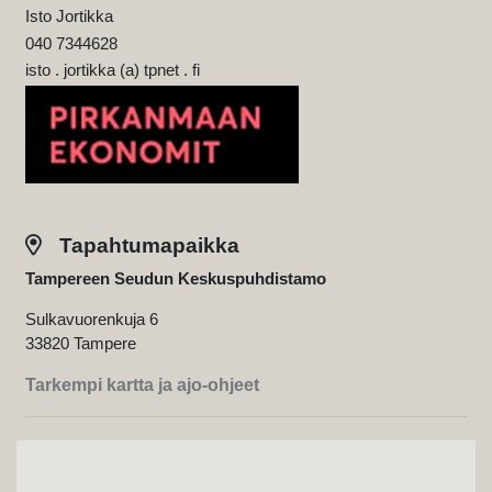
Isto Jortikka
040 7344628
isto . jortikka (a) tpnet . fi
Tapahtumapaikka
Tampereen Seudun Keskuspuhdistamo
Sulkavuorenkuja 6
33820 Tampere
Tarkempi kartta ja ajo-ohjeet