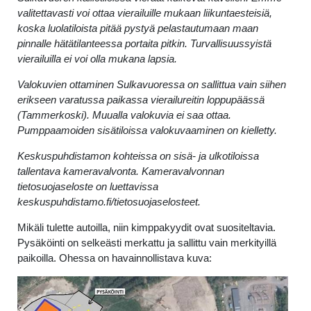
valitettavasti voi ottaa vierailuille mukaan liikuntaesteisiä,
koska luolatiloista pitää pystyä pelastautumaan maan
pinnalle hätätilanteessa portaita pitkin. Turvallisuussyistä
vierailuilla ei voi olla mukana lapsia.
Valokuvien ottaminen Sulkavuoressa on sallittua vain siihen
erikseen varatussa paikassa vierailureitin loppupäässä
(Tammerkoski). Muualla valokuvia ei saa ottaa.
Pumppaamoiden sisätiloissa valokuvaaminen on kielletty.
Keskuspuhdistamon kohteissa on sisä- ja ulkotiloissa
tallentava kameravalvonta. Kameravalvonnan
tietosuojaseloste on luettavissa
keskuspuhdistamo.fi/tietosuojaselosteet.
Mikäli tulette autoilla, niin kimppakyydit ovat suositeltavia.
Pysäköinti on selkeästi merkattu ja sallittu vain merkityillä
paikoilla. Ohessa on havainnollistava kuva: