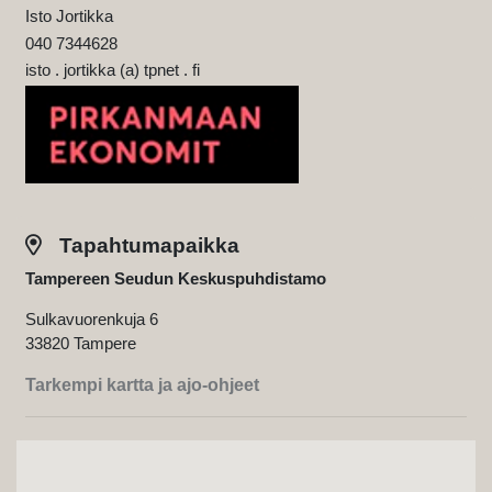
Isto Jortikka
040 7344628
isto . jortikka (a) tpnet . fi
Tapahtumapaikka
Tampereen Seudun Keskuspuhdistamo
Sulkavuorenkuja 6
33820 Tampere
Tarkempi kartta ja ajo-ohjeet