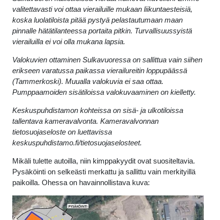
valitettavasti voi ottaa vierailuille mukaan liikuntaesteisiä,
koska luolatiloista pitää pystyä pelastautumaan maan
pinnalle hätätilanteessa portaita pitkin. Turvallisuussyistä
vierailuilla ei voi olla mukana lapsia.
Valokuvien ottaminen Sulkavuoressa on sallittua vain siihen
erikseen varatussa paikassa vierailureitin loppupäässä
(Tammerkoski). Muualla valokuvia ei saa ottaa.
Pumppaamoiden sisätiloissa valokuvaaminen on kielletty.
Keskuspuhdistamon kohteissa on sisä- ja ulkotiloissa
tallentava kameravalvonta. Kameravalvonnan
tietosuojaseloste on luettavissa
keskuspuhdistamo.fi/tietosuojaselosteet.
Mikäli tulette autoilla, niin kimppakyydit ovat suositeltavia.
Pysäköinti on selkeästi merkattu ja sallittu vain merkityillä
paikoilla. Ohessa on havainnollistava kuva: