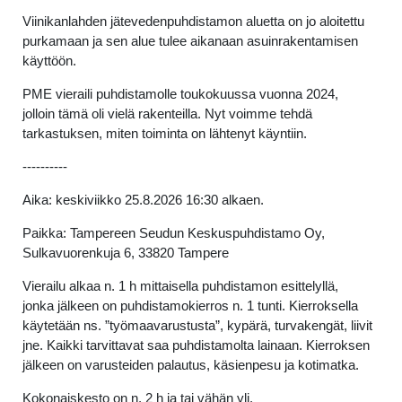
Viinikanlahden jätevedenpuhdistamon aluetta on jo aloitettu
purkamaan ja sen alue tulee aikanaan asuinrakentamisen
käyttöön.
PME vieraili puhdistamolle toukokuussa vuonna 2024,
jolloin tämä oli vielä rakenteilla. Nyt voimme tehdä
tarkastuksen, miten toiminta on lähtenyt käyntiin.
----------
Aika: keskiviikko 25.8.2026 16:30 alkaen.
Paikka: Tampereen Seudun Keskuspuhdistamo Oy,
Sulkavuorenkuja 6, 33820 Tampere
Vierailu alkaa n. 1 h mittaisella puhdistamon esittelyllä,
jonka jälkeen on puhdistamokierros n. 1 tunti. Kierroksella
käytetään ns. ”työmaavarustusta”, kypärä, turvakengät, liivit
jne. Kaikki tarvittavat saa puhdistamolta lainaan. Kierroksen
jälkeen on varusteiden palautus, käsienpesu ja kotimatka.
Kokonaiskesto on n. 2 h ja tai vähän yli.