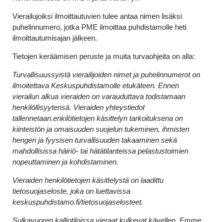
Vierailujoiksi ilmoittautuvien tulee antaa nimen lisäksi
puhelinnumero, jotka PME ilmoittaa puhdistamolle heti
ilmoittautumisajan jälkeen.
Tietojen keräämisen peruste ja muita turvaohjeita on alla:
Turvallisuussyistä vierailijoiden nimet ja puhelinnumerot on
ilmoitettava Keskuspuhdistamolle etukäteen. Ennen
vierailun alkua vieraiden on varauduttava todistamaan
henkilöllisyytensä. Vieraiden yhteystiedot
tallennetaan.
enkilötietojen käsittelyn tarkoituksena on
kiinteistön ja omaisuuden suojelun tukeminen, ihmisten
hengen ja fyysisen turvallisuuden takaaminen sekä
mahdollisissa häiriö- tai hätätilanteissa pelastustoimien
nopeuttaminen ja kohdistaminen.
Vieraiden henkilötietojen käsittelystä on laadittu
tietosuojaseloste, joka on luettavissa
keskuspuhdistamo.fi/tietosuojaselosteet.
Sulkavuoren kalliotiloissa vieraat kulkevat kävellen. Emme