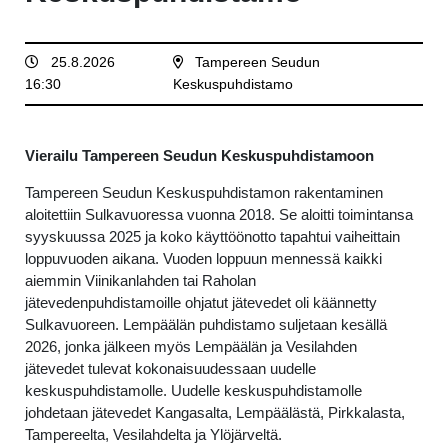
25.8.2026
Tampereen Seudun
16:30
Keskuspuhdistamo
Vierailu Tampereen Seudun Keskuspuhdistamoon
Tampereen Seudun Keskuspuhdistamon rakentaminen
aloitettiin Sulkavuoressa vuonna 2018. Se aloitti toimintansa
syyskuussa 2025 ja koko käyttöönotto tapahtui vaiheittain
loppuvuoden aikana. Vuoden loppuun mennessä kaikki
aiemmin Viinikanlahden tai Raholan
jätevedenpuhdistamoille ohjatut jätevedet oli käännetty
Sulkavuoreen. Lempäälän puhdistamo suljetaan kesällä
2026, jonka jälkeen myös Lempäälän ja Vesilahden
jätevedet tulevat kokonaisuudessaan uudelle
keskuspuhdistamolle. Uudelle keskuspuhdistamolle
johdetaan jätevedet Kangasalta, Lempäälästä, Pirkkalasta,
Tampereelta, Vesilahdelta ja Ylöjärveltä.