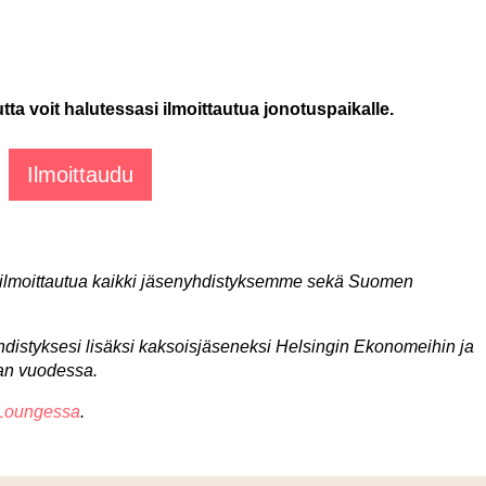
ta voit halutessasi ilmoittautua jonotuspaikalle.
 ilmoittautua kaikki jäsenyhdistyksemme sekä Suomen
yhdistyksesi lisäksi kaksoisjäseneksi Helsingin Ekonomeihin ja
an vuodessa.
Loungessa
.