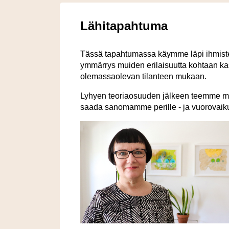
Lähitapahtuma
Tässä tapahtumassa käymme läpi ihmisten 
ymmärrys muiden erilaisuutta kohtaan k
olemassaolevan tilanteen mukaan.
Lyhyen teoriaosuuden jälkeen teemme mu
saada sanomamme perille - ja vuorovaik