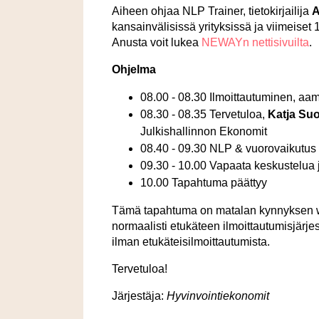
Aiheen ohjaa NLP Trainer, tietokirjailija
A
kansainvälisissä yrityksissä ja viimeiset 
Anusta voit lukea
NEWAYn nettisivuilta
.
Ohjelma
08.00 - 08.30 Ilmoittautuminen, aa
08.30 - 08.35 Tervetuloa,
Katja Su
Julkishallinnon Ekonomit
08.40 - 09.30 NLP & vuorovaikutus
09.30 - 10.00 Vapaata keskustelua 
10.00 Tapahtuma päättyy
Tämä tapahtuma on matalan kynnyksen wa
normaalisti etukäteen ilmoittautumisjärje
ilman etukäteisilmoittautumista.
Tervetuloa!
Järjestäja:
Hyvinvointiekonomit