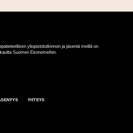
eteellisen yliopistotutkinnon ja jäseniä meillä on
en kautta Suomen Ekonomeihin.
ÄSENYYS
YHTEYS