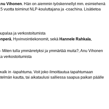
nu Vihonen
. Hän on aiemmin työskennellyt mm. esimiehenä
15 vuotta toiminut NLP-kouluttajana ja -coachina. Lisätietoa
mupalaa ja verkostoitumista
onperä
, Hyvinvointiekonomit, sekä
Hannele Rahkala
,
 - Miten tulla ymmärretyksi ja ymmärtää muita?, Anu Vihonen
ja verkostoitumista
lk in -tapahtuma. Voit joko ilmoittautua tapahtumaan
stelmän kautta, tai aikataulusi salliessa saapua paikan päälle