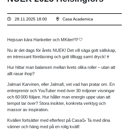
28.11.2025 18:00
Casa Academica
Hejssan kära Hankeiter och MKiter!💛🤍
Nu är det dags för årets NUEK! Det vill säga gott sällskap,
en intressant föreläsning och gott tilltugg samt dryck!🍷
Hur hittar man balansen mellan livets olika roller – utan att
allt rasar ihop?
Jalmari Karvinen, eller Jalmafi, vet vad han pratar om. En
entreprenör och YouTuber med över 30 miljoner visningar
och 60 000 följare. Hur håller man energin uppe utan att
tempot tar över? Stora insikter, konkreta verktyg och
massor av inspiration.
Kvällen fortsätter med efterfest på Casa🥳 Ta med dina
vänner och häng med på en rolig kväll!