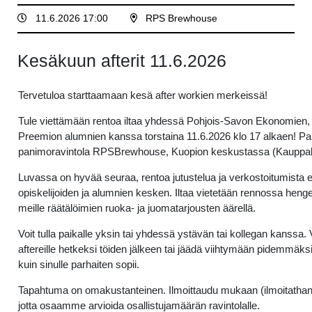
11.6.2026 17:00
RPS Brewhouse
Kesäkuun afterit 11.6.2026
Tervetuloa starttaamaan kesä after workien merkeissä!
Tule viettämään rentoa iltaa yhdessä Pohjois-Savon Ekonomien,
Preemion alumnien kanssa torstaina 11.6.2026 klo 17 alkaen! Pai
panimoravintola RPSBrewhouse, Kuopion keskustassa (Kauppak
Luvassa on hyvää seuraa, rentoa jutustelua ja verkostoitumista
opiskelijoiden ja alumnien kesken. Iltaa vietetään rennossa heng
meille räätälöimien ruoka- ja juomatarjousten äärellä.
Voit tulla paikalle yksin tai yhdessä ystävän tai kollegan kanssa. 
aftereille hetkeksi töiden jälkeen tai jäädä viihtymään pidemmäksi 
kuin sinulle parhaiten sopii.
Tapahtuma on omakustanteinen. Ilmoittaudu mukaan (ilmoitathan
jotta osaamme arvioida osallistujamäärän ravintolalle.