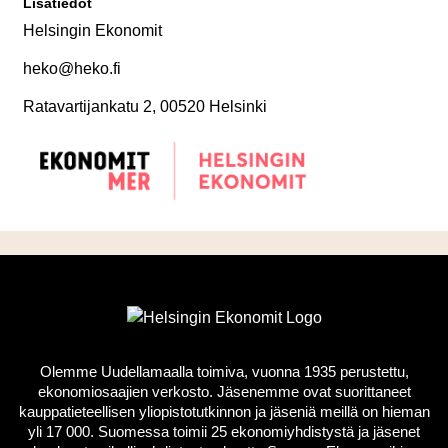
Lisätiedot
Helsingin Ekonomit
heko@heko.fi
Ratavartijankatu 2, 00520 Helsinki
Olemme Uudellamaalla toimiva, vuonna 1935 perustettu,
ekonomiosaajien verkosto. Jäsenemme ovat suorittaneet
kauppatieteellisen yliopistotutkinnon ja jäseniä meillä on hieman
yli 17 000. Suomessa toimii 25 ekonomiyhdistystä ja jäsenet