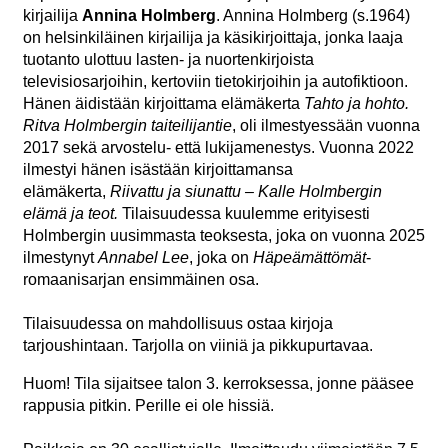
kirjailija
Annina Holmberg
. Annina Holmberg (s.1964)
on helsinkiläinen kirjailija ja käsikirjoittaja, jonka laaja
tuotanto ulottuu lasten- ja nuortenkirjoista
televisiosarjoihin, kertoviin tietokirjoihin ja autofiktioon.
Hänen äidistään kirjoittama elämäkerta
Tahto ja hohto.
Ritva Holmbergin taiteilijantie
, oli ilmestyessään vuonna
2017 sekä arvostelu- että lukijamenestys. Vuonna 2022
ilmestyi hänen isästään kirjoittamansa
elämäkerta,
Riivattu ja siunattu – Kalle Holmbergin
elämä ja teot.
Tilaisuudessa kuulemme erityisesti
Holmbergin uusimmasta teoksesta, joka on vuonna 2025
ilmestynyt
Annabel Lee
, joka on
Häpeämättömät
-
romaanisarjan ensimmäinen osa.
Tilaisuudessa on mahdollisuus ostaa kirjoja
tarjoushintaan. Tarjolla on viiniä ja pikkupurtavaa.
Huom! Tila sijaitsee talon 3. kerroksessa, jonne pääsee
rappusia pitkin. Perille ei ole hissiä.