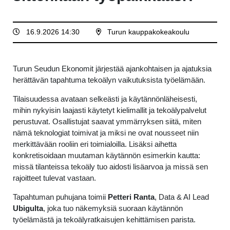
16.9.2026 14:30
Turun kauppakokeakoulu
Turun Seudun Ekonomit järjestää ajankohtaisen ja ajatuksia
herättävän tapahtuma tekoälyn vaikutuksista työelämään.
Tilaisuudessa avataan selkeästi ja käytännönläheisesti,
mihin nykyisin laajasti käytetyt kielimallit ja tekoälypalvelut
perustuvat. Osallistujat saavat ymmärryksen siitä, miten
nämä teknologiat toimivat ja miksi ne ovat nousseet niin
merkittävään rooliin eri toimialoilla. Lisäksi aihetta
konkretisoidaan muutaman käytännön esimerkin kautta:
missä tilanteissa tekoäly tuo aidosti lisäarvoa ja missä sen
rajoitteet tulevat vastaan.
Tapahtuman puhujana toimii
Petteri Ranta
, Data & AI Lead
Ubigulta
, joka tuo näkemyksiä suoraan käytännön
työelämästä ja tekoälyratkaisujen kehittämisen parista.