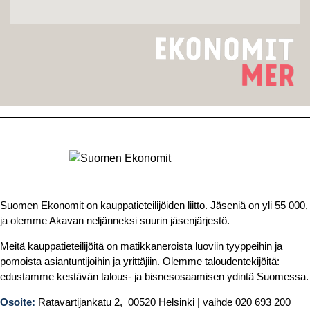
Suomen Ekonomit on kauppatieteilijöiden liitto. Jäseniä on yli 55 000,
ja olemme Akavan neljänneksi suurin jäsenjärjestö.
Meitä kauppatieteilijöitä on matikkaneroista luoviin tyyppeihin ja
pomoista asiantuntijoihin ja yrittäjiin. Olemme taloudentekijöitä:
edustamme kestävän talous- ja bisnesosaamisen ydintä Suomessa.
Osoite:
Ratavartijankatu 2, 00520 Helsinki | vaihde 020 693 200