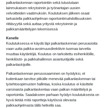
palkanlaskennan raportointiin sekä tutustutaan
lainmukaisen rekrytoinnin ja työnantajan uusien
velvoitteiden vaatimuksiin. Koulutuksen jälkeen osaat
tarkastella palkkaohjelman raportointimahdollisuuksien
riittävyyttä sekä auttaa yritystä rekrytoinnin ja
palkkamäärittelyjen tekemisessä
Kenelle
Koulutuksessa ei käydä läpi palkanlaskennan perusasioita
vaan uutta palkka-avoimuusdirektiivin tuomaa tarvetta
muuttaa käytäntöjä. Koulutus on tarkoitettu esihenkilöille,
henkilöstö- ja palkkahallinnon asiantuntijoille sekä
palkanlaskijoille.
Palkanlaskennan perusosaaminen on hyödyksi, et
kuitenkaan tarvitse pitkälle menevää palkanlaskennan tai
työehtosopimusten hallintaa, koska koulutus ei käsittele
varsinaista palkanlaskentaa vaan palkan määrittelyä ja
raportointia. Saadakseen parhaan hyödyn koulutuksesta on
hyvä tietää mitä raportteja käytössä olevasta
palkkaohjelmasta tällä hetkellä saa.