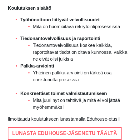
Koulutuksen sisältö
Työhönottoon liittyvät velvollisuudet
Mitä on huomioitava rekrytointiprosessissa
Tiedonantovelvollisuus ja raportointi
Tiedonantovelvollisuus koskee kaikkia,
raportoitavat tiedot on oltava kunnossa, vaikka
ne eivät olisi julkisia
Palkka-arviointi
Yhteinen palkka-arviointi on tärkeä osa
onnistunutta prosessia
Konkreettiset toimet valmistautumiseen
Mitä juuri nyt on tehtävä ja mitä ei voi jättää
myöhemmäksi
Ilmoittaudu koulutukseen lunastamalla Eduhouse-etusi!
LUNASTA EDUHOUSE-JÄSENETU TÄÄLTÄ