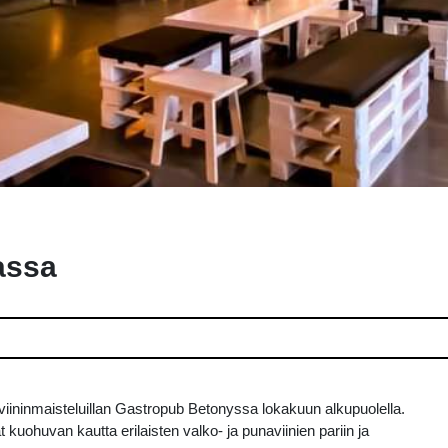
assa
iininmaisteluillan Gastropub Betonyssa lokakuun alkupuolella.
kuohuvan kautta erilaisten valko- ja punaviinien pariin ja