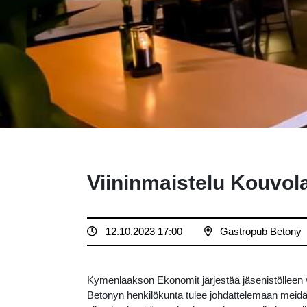
Viininmaistelu Kouvol
12.10.2023 17:00
Gastropub Betony
Kymenlaakson Ekonomit järjestää jäsenistölleen v
Betonyn henkilökunta tulee johdattelemaan meidät 