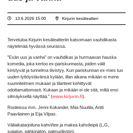
13.6.2026 15:00
Kirjurin kesäteatteri
Tervetuloa Kirjurin kesäteatteriin katsomaan vauhdikasta
näytelmää hyvässä seurassa.
”Exän uus ja vanha” on vauhdikas ja hurmaavan hauska
komedia, joka kertoo ex-pariskunnasta, joiden välit
kiristyvät ja tunnelma tiivistyy. Kun pariskunnan ex-mies tuo
uuden tyttöystävänsä kylään, illan aikana mikään ei mene
suunnitelmien mukaan ja tilanteet kehittyvät
odottamattomasti. Kukaan ja mikään ei ole sitä, miltä ensi
silmäyksellä näyttää.” (
www.kirjurin.fi
).
Rooleissa mm. Jenni Kokander, Miia Nuutila, Antti
Paavilainen ja Eija Vilpas.
Väliaikatarjoiluna kahvi/tee ja makea kahvileipä (L,G,
soijaton, pähkinätön, palmuöljytön).