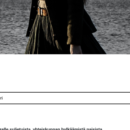
ri
arelle suljetuista, yhteiskunnan hylkäämistä naisista.