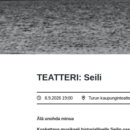
TEATTERI: Seili
8.9.2026 19:00
Turun kaupunginteatte
Älä unohda minua
Koskettava musikaali historialliselle Seilin sa