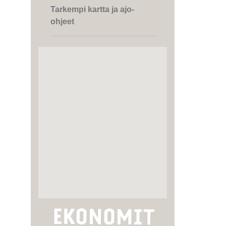
Tarkempi kartta ja ajo-
ohjeet