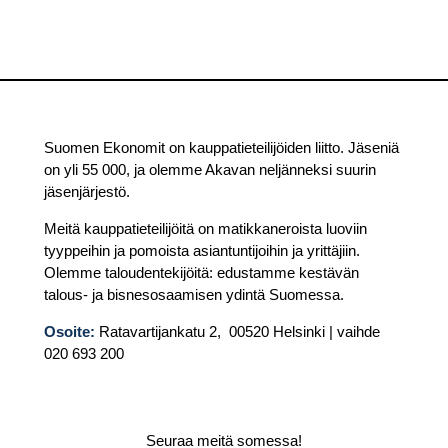
Suomen Ekonomit on kauppatieteilijöiden liitto. Jäseniä
on yli 55 000, ja olemme Akavan neljänneksi suurin
jäsenjärjestö.
Meitä kauppatieteilijöitä on matikkaneroista luoviin
tyyppeihin ja pomoista asiantuntijoihin ja yrittäjiin.
Olemme taloudentekijöitä: edustamme kestävän
talous- ja bisnesosaamisen ydintä Suomessa.
Osoite:
Ratavartijankatu 2, 00520 Helsinki | vaihde
020 693 200
Seuraa meitä somessa!