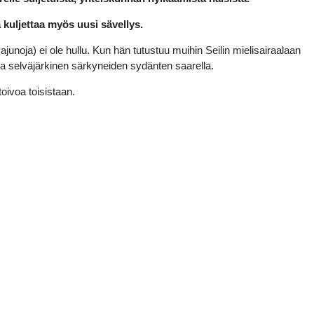
 kuljettaa myös uusi sävellys.
noja) ei ole hullu. Kun hän tutustuu muihin Seilin mielisairaalaan
noa selväjärkinen särkyneiden sydänten saarella.
toivoa toisistaan.