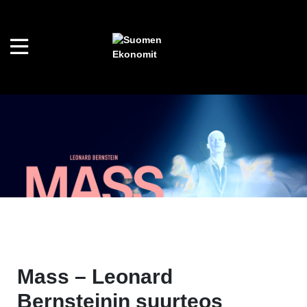
Mass – Leonard
Bernsteinin suurteos