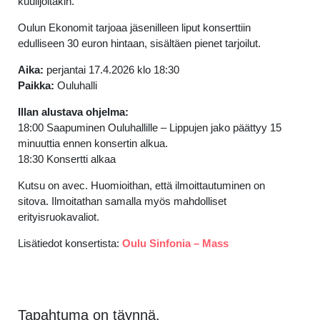
kuulijoitakin.
Oulun Ekonomit tarjoaa jäsenilleen liput konserttiin
edulliseen 30 euron hintaan, sisältäen pienet tarjoilut.
Aika:
perjantai 17.4.2026 klo 18:30
Paikka:
Ouluhalli
Illan alustava ohjelma:
18:00 Saapuminen Ouluhallille – Lippujen jako päättyy 15
minuuttia ennen konsertin alkua.
18:30 Konsertti alkaa
Kutsu on avec. Huomioithan, että ilmoittautuminen on
sitova. Ilmoitathan samalla myös mahdolliset
erityisruokavaliot.
Lisätiedot konsertista:
Oulu Sinfonia – Mass
Tapahtuma on täynnä.