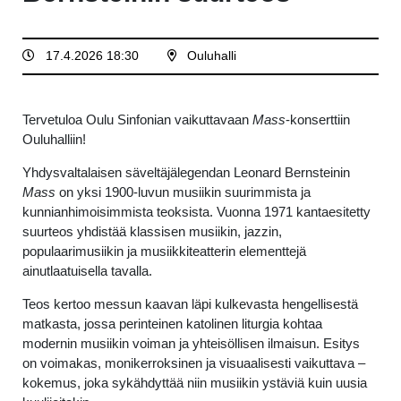
17.4.2026 18:30
Ouluhalli
Tervetuloa Oulu Sinfonian vaikuttavaan
Mass
-konserttiin
Ouluhalliin!
Yhdysvaltalaisen säveltäjälegendan Leonard Bernsteinin
Mass
on yksi 1900-luvun musiikin suurimmista ja
kunnianhimoisimmista teoksista. Vuonna 1971 kantaesitetty
suurteos yhdistää klassisen musiikin, jazzin,
populaarimusiikin ja musiikkiteatterin elementtejä
ainutlaatuisella tavalla.
Teos kertoo messun kaavan läpi kulkevasta hengellisestä
matkasta, jossa perinteinen katolinen liturgia kohtaa
modernin musiikin voiman ja yhteisöllisen ilmaisun. Esitys
on voimakas, monikerroksinen ja visuaalisesti vaikuttava –
kokemus, joka sykähdyttää niin musiikin ystäviä kuin uusia