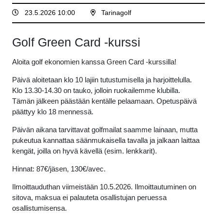
23.5.2026 10:00
Tarinagolf
Golf Green Card -kurssi
Aloita golf ekonomien kanssa Green Card -kurssilla!
Päivä aloitetaan klo 10 lajiin tutustumisella ja harjoittelulla.
Klo 13.30-14.30 on tauko, jolloin ruokailemme klubilla.
Tämän jälkeen päästään kentälle pelaamaan. Opetuspäivä
päättyy klo 18 mennessä.
Päivän aikana tarvittavat golfmailat saamme lainaan, mutta
pukeutua kannattaa säänmukaisella tavalla ja jalkaan laittaa
kengät, joilla on hyvä kävellä (esim. lenkkarit).
Hinnat: 87€/jäsen, 130€/avec.
Ilmoittauduthan viimeistään 10.5.2026. Ilmoittautuminen on
sitova, maksua ei palauteta osallistujan peruessa
osallistumisensa.