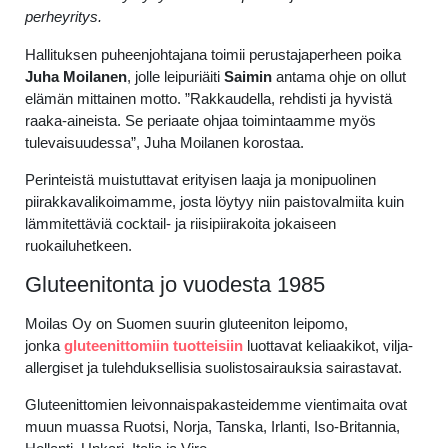
perheyritys.
Hallituksen puheenjohtajana toimii perustajaperheen poika
Juha Moilanen
, jolle leipuriäiti
Saimin
antama ohje on ollut
elämän mittainen motto. ”Rakkaudella, rehdisti ja hyvistä
raaka-aineista. Se periaate ohjaa toimintaamme myös
tulevaisuudessa”, Juha Moilanen korostaa.
Perinteistä muistuttavat erityisen laaja ja monipuolinen
piirakkavalikoimamme, josta löytyy niin paistovalmiita kuin
lämmitettäviä cocktail- ja riisipiirakoita jokaiseen
ruokailuhetkeen.
Gluteenitonta jo vuodesta 1985
Moilas Oy on Suomen suurin gluteeniton leipomo,
jonka
gluteenittomiin tuotteisiin
luottavat keliaakikot, vilja-
allergiset ja tulehduksellisia suolistosairauksia sairastavat.
Gluteenittomien leivonnaispakasteidemme vientimaita ovat
muun muassa Ruotsi, Norja, Tanska, Irlanti, Iso-Britannia,