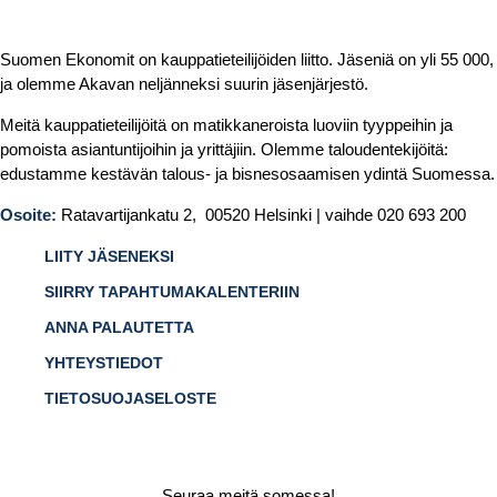
Suomen Ekonomit on kauppatieteilijöiden liitto. Jäseniä on yli 55 000,
ja olemme Akavan neljänneksi suurin jäsenjärjestö.
Meitä kauppatieteilijöitä on matikkaneroista luoviin tyyppeihin ja
pomoista asiantuntijoihin ja yrittäjiin. Olemme taloudentekijöitä:
edustamme kestävän talous- ja bisnesosaamisen ydintä Suomessa.
Osoite:
Ratavartijankatu 2, 00520 Helsinki | vaihde 020 693 200
LIITY JÄSENEKSI
SIIRRY TAPAHTUMAKALENTERIIN
ANNA PALAUTETTA
YHTEYSTIEDOT
TIETOSUOJASELOSTE
Seuraa meitä somessa!