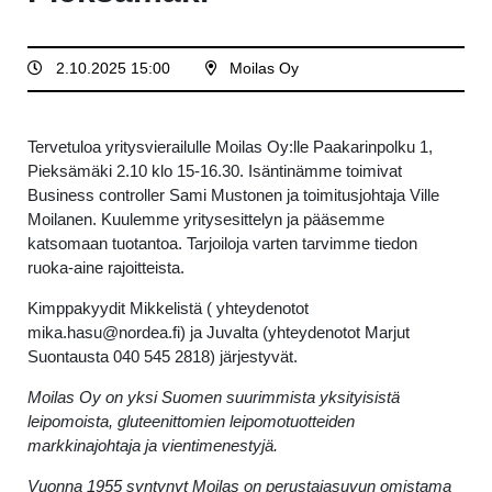
2.10.2025 15:00
Moilas Oy
Tervetuloa yritysvierailulle Moilas Oy:lle Paakarinpolku 1,
Pieksämäki 2.10 klo 15-16.30. Isäntinämme toimivat
Business controller Sami Mustonen ja toimitusjohtaja Ville
Moilanen. Kuulemme yritysesittelyn ja pääsemme
katsomaan tuotantoa. Tarjoiloja varten tarvimme tiedon
ruoka-aine rajoitteista.
Kimppakyydit Mikkelistä ( yhteydenotot
mika.hasu@nordea.fi) ja Juvalta (yhteydenotot Marjut
Suontausta 040 545 2818) järjestyvät.
Moilas Oy on yksi Suomen suurimmista yksityisistä
leipomoista, gluteenittomien leipomotuotteiden
markkinajohtaja ja vientimenestyjä.
Vuonna 1955 syntynyt Moilas on perustajasuvun omistama