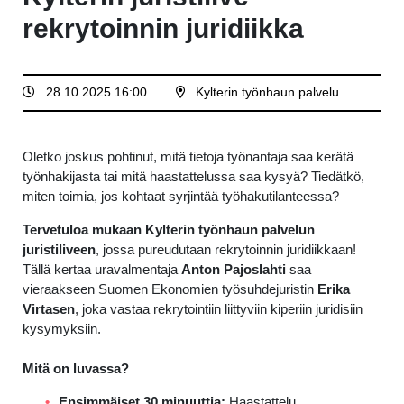
rekrytoinnin juridiikka
28.10.2025 16:00
Kylterin työnhaun palvelu
Oletko joskus pohtinut, mitä tietoja työnantaja saa kerätä
työnhakijasta tai mitä haastattelussa saa kysyä? Tiedätkö,
miten toimia, jos kohtaat syrjintää työhakutilanteessa?
Tervetuloa mukaan Kylterin työnhaun palvelun
juristiliveen
, jossa pureudutaan rekrytoinnin juridiikkaan!
Tällä kertaa uravalmentaja
Anton Pajoslahti
saa
vieraakseen Suomen Ekonomien työsuhdejuristin
Erika
Virtasen
, joka vastaa rekrytointiin liittyviin kiperiin juridisiin
kysymyksiin.
Mitä on luvassa?
Ensimmäiset 30 minuuttia:
Haastattelu