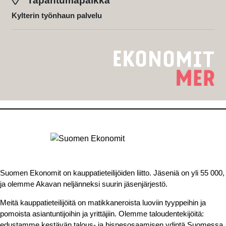
Tapahtumapaikka
Kylterin työnhaun palvelu
Suomen Ekonomit on kauppatieteilijöiden liitto. Jäseniä on yli 55 000,
ja olemme Akavan neljänneksi suurin jäsenjärjestö.
Meitä kauppatieteilijöitä on matikkaneroista luoviin tyyppeihin ja
pomoista asiantuntijoihin ja yrittäjiin. Olemme taloudentekijöitä:
edustamme kestävän talous- ja bisnesosaamisen ydintä Suomessa.