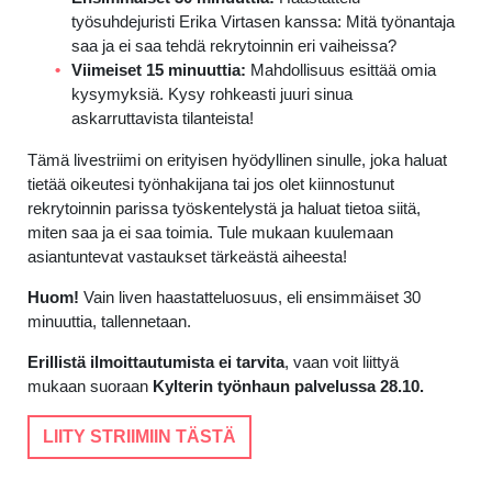
työsuhdejuristi Erika Virtasen kanssa: Mitä työnantaja
saa ja ei saa tehdä rekrytoinnin eri vaiheissa?
Viimeiset 15 minuuttia:
Mahdollisuus esittää omia
kysymyksiä. Kysy rohkeasti juuri sinua
askarruttavista tilanteista!
Tämä livestriimi on erityisen hyödyllinen sinulle, joka haluat
tietää oikeutesi työnhakijana tai jos olet kiinnostunut
rekrytoinnin parissa työskentelystä ja haluat tietoa siitä,
miten saa ja ei saa toimia. Tule mukaan kuulemaan
asiantuntevat vastaukset tärkeästä aiheesta!
Huom!
Vain liven haastatteluosuus, eli ensimmäiset 30
minuuttia, tallennetaan.
Erillistä ilmoittautumista ei tarvita
, vaan voit liittyä
mukaan suoraan
Kylterin työnhaun palvelussa 28.10.
LIITY STRIIMIIN TÄSTÄ