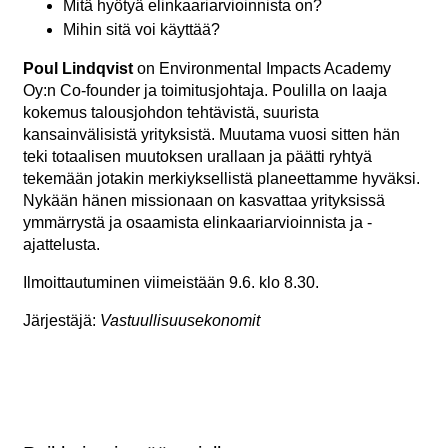
Mitä hyötyä elinkaariarvioinnista on?
Mihin sitä voi käyttää?
Poul Lindqvist
on Environmental Impacts Academy
Oy:n Co-founder ja toimitusjohtaja. Poulilla on laaja
kokemus talousjohdon tehtävistä, suurista
kansainvälisistä yrityksistä. Muutama vuosi sitten hän
teki totaalisen muutoksen urallaan ja päätti ryhtyä
tekemään jotakin merkiyksellistä planeettamme hyväksi.
Nykään hänen missionaan on kasvattaa yrityksissä
ymmärrystä ja osaamista elinkaariarvioinnista ja -
ajattelusta.
Ilmoittautuminen viimeistään 9.6. klo 8.30.
Järjestäjä:
Vastuullisuusekonomit