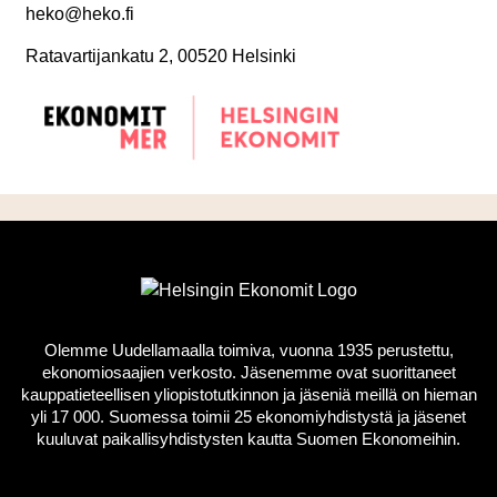
heko@heko.fi
Ratavartijankatu 2, 00520 Helsinki
Olemme Uudellamaalla toimiva, vuonna 1935 perustettu,
ekonomiosaajien verkosto. Jäsenemme ovat suorittaneet
kauppatieteellisen yliopistotutkinnon ja jäseniä meillä on hieman
yli 17 000. Suomessa toimii 25 ekonomiyhdistystä ja jäsenet
kuuluvat paikallisyhdistysten kautta Suomen Ekonomeihin.