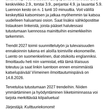
keskiviikko 2.9., torstai 3.9., perjantai 4.9. ja lauantai 5.9.
Luennon kesto on n. 1 tunti 10 minuuttia. Voit välillä
keskeyttää katsomisen ja jatkaa myöhemmin tai katsoa
uudelleen haluamasi osion. Saat lisäksi sähköpostitse
listauksen linkeistä, joista pääset halutessasi
tutustumaan luennossa mainittuihin esimerkkeihin
tarkemmin.
Trendit 2027 toimii suunnittelutyön ja tulevaisuuden
ennakoinnin tukena eri aloilla toimiville ekonomeille.
Luento on suomenkielinen, diat otsikoitu englanniksi.
Ilmoittaudu heti niin varmistat, että tämä tilaisuus
toteutuu ja saat linkin luentoon ennen ensimmäistä
katselupäivää! Viimeinen ilmoittautumispäivä on
14.8.2026.
Tervetuloa tutustumaan 2027 trendeihin. Niiden
ymmärtäminen ja hyödyntäminen liiketoiminnassa voi
tarjota merkittävää kilpailuetua!
Järjestäjä:
Kulttuuriekonomit