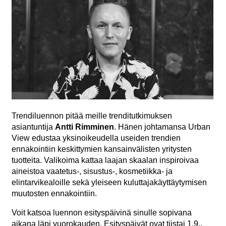
Trendiluennon pitää meille trenditutkimuksen
asiantuntija
Antti Rimminen
. Hänen johtamansa Urban
View edustaa yksinoikeudella useiden trendien
ennakointiin keskittymien kansainvälisten yritysten
tuotteita. Valikoima kattaa laajan skaalan inspiroivaa
aineistoa vaatetus-, sisustus-, kosmetiikka- ja
elintarvikealoille sekä yleiseen kuluttajakäyttäytymisen
muutosten ennakointiin.
Voit katsoa luennon esityspäivinä sinulle sopivana
aikana läpi vuorokauden. Esityspäivät ovat tiistai 1.9.,