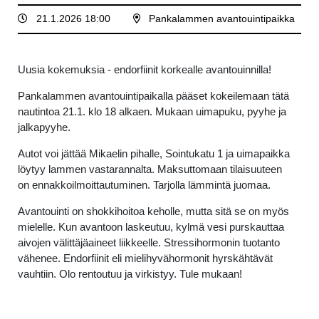
21.1.2026 18:00
Pankalammen avantouintipaikka
Uusia kokemuksia - endorfiinit korkealle avantouinnilla!
Pankalammen avantouintipaikalla pääset kokeilemaan tätä
nautintoa 21.1. klo 18 alkaen. Mukaan uimapuku, pyyhe ja
jalkapyyhe.
Autot voi jättää Mikaelin pihalle, Sointukatu 1 ja uimapaikka
löytyy lammen vastarannalta. Maksuttomaan tilaisuuteen
on ennakkoilmoittautuminen. Tarjolla lämmintä juomaa.
Avantouinti on shokkihoitoa keholle, mutta sitä se on myös
mielelle. Kun avantoon laskeutuu, kylmä vesi purskauttaa
aivojen välittäjäaineet liikkeelle. Stressihormonin tuotanto
vähenee. Endorfiinit eli mielihyvähormonit hyrskähtävät
vauhtiin. Olo rentoutuu ja virkistyy. Tule mukaan!