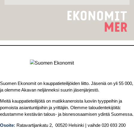
Suomen Ekonomit on kauppatieteilijöiden liitto. Jäseniä on yli 55 000,
ja olemme Akavan neljänneksi suurin jäsenjärjestö.
Meitä kauppatieteilijöitä on matikkaneroista luoviin tyyppeihin ja
pomoista asiantuntijoihin ja yrittäjiin. Olemme taloudentekijöitä:
edustamme kestävän talous- ja bisnesosaamisen ydintä Suomessa.
Osoite:
Ratavartijankatu 2, 00520 Helsinki | vaihde 020 693 200